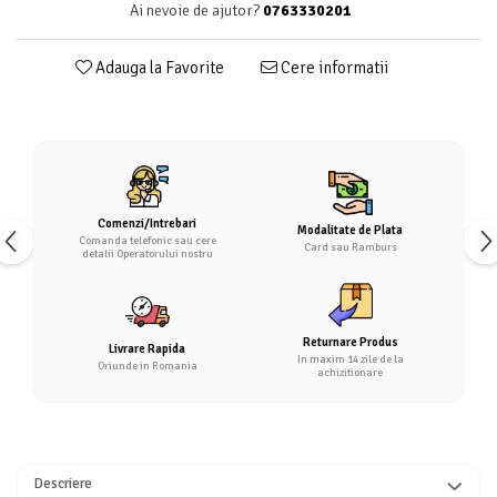
Ai nevoie de ajutor?
0763330201
Adauga la Favorite
Cere informatii
Comenzi/Intrebari
Modalitate de Plata
Comanda telefonic sau cere
Card sau Ramburs
detalii Operatorului nostru
Returnare Produs
Livrare Rapida
In maxim 14 zile de la
Oriunde in Romania
achizitionare
Descriere