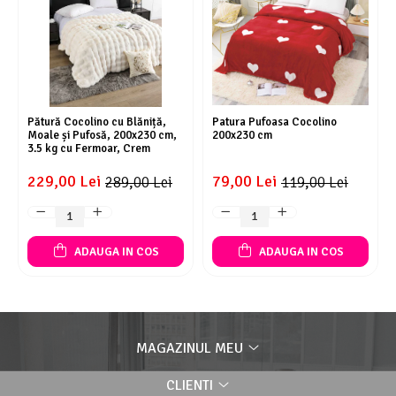
Pătură Cocolino cu Blăniță,
Patura Pufoasa Cocolino
Moale și Pufosă, 200x230 cm,
200x230 cm
3.5 kg cu Fermoar, Crem
229,00 Lei
79,00 Lei
289,00 Lei
119,00 Lei
ADAUGA IN COS
ADAUGA IN COS
MAGAZINUL MEU
CLIENTI