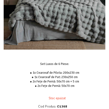
Lenjerii Pat Imprimeu 5D cu Elastic
Cearceaf cu Elastic pat 1 Persoana
Cearceaf cu Elastic pat 2 Persoane
Lenjerii Pat Inimi Brodate
Lenjerii Pat, Bumbac-Finet Premium, 1
Persoana
Lenjerii Pat, Bumbac-Finet Premium, 2
Persoane
Cearceaf cu Elastic
Cearceaf Normal
Set Luxos de 6 Piese:
● 1x Cearceaf de Pilota: 200x230 cm
● 1x Cearceaf de Pat: 230x250 cm
● 2x Fețe de Pernă: 50x70 cm + 5 cm
● 2x Fețe de Pernă: 50x70 cm
Stoc epuizat
Cod Produs:
C1368