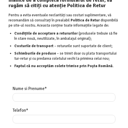
Înainte de a completa formularul de retur, vă
Lenjerii Pat Imprimeu 5D cu Elastic
rugăm să citiți cu atenție Politica de Retur
Cearceaf cu Elastic pat 1 Persoana
Pentru a evita eventuale neclarități sau costuri suplimentare, vă
Cearceaf cu Elastic pat 2 Persoane
recomandăm să consultați în prealabil
Politica de Retur
disponibilă
pe site-ul nostru. Aceasta conține toate informațiile legate de:
Lenjerii Pat Inimi Brodate
Condițiile de acceptare a retururilor
(produsele trebuie să fie
Lenjerii Pat, Bumbac-Finet Premium, 1
în stare nouă, neutilizate, în ambalajul original);
Persoana
Costurile de transport
– retururile sunt suportate de client;
Lenjerii Pat, Bumbac-Finet Premium, 2
Schimburile de produse
– se trimit doar cu plata transportului
Persoane
tur-retur și cu predarea coletului vechi la primirea celui nou;
Cearceaf cu Elastic
Faptul că nu acceptăm colete trimise prin Poșta Română
.
Cearceaf Normal
Nume si Prenume*
Telefon*