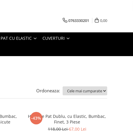
0763330201
0,00
 PAT CU ELASTIC
CUVERTURI
Ordoneaza:
, Bumbac,
Husa de Pat Dublu, cu Elastic, Bumbac,
-43%
sicute
Finet, 3 Piese
118,00 Lei
67,00 Lei