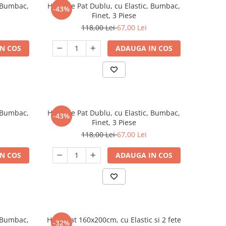
, Bumbac,
Husa de Pat Dublu, cu Elastic, Bumbac,
-43%
Finet, 3 Piese
118,00 Lei
67,00 Lei
N COS
ADAUGA IN COS
, Bumbac,
Husa de Pat Dublu, cu Elastic, Bumbac,
-43%
Finet, 3 Piese
118,00 Lei
67,00 Lei
N COS
ADAUGA IN COS
, Bumbac,
Husa Pat 160x200cm, cu Elastic si 2 fete
-32%