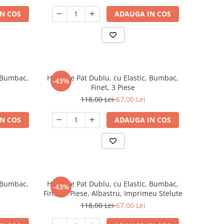
N COS
ADAUGA IN COS
, Bumbac,
Husa de Pat Dublu, cu Elastic, Bumbac,
-43%
Finet, 3 Piese
118,00 Lei
67,00 Lei
N COS
ADAUGA IN COS
, Bumbac,
Husa de Pat Dublu, cu Elastic, Bumbac,
-43%
Finet, 3 Piese, Albastru, Imprimeu Stelute
118,00 Lei
67,00 Lei