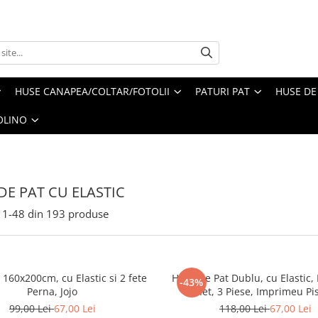
HUSE CANAPEA/COLTAR/FOTOLII
PATURI PAT
HUSE DE
OLINO
DE PAT CU ELASTIC
1-
48
din
193
produse
 160x200cm, cu Elastic si 2 fete
Husa de Pat Dublu, cu Elastic
-43%
Perna, Jojo
Finet, 3 Piese, Imprimeu Pi
99,00 Lei
67,00 Lei
118,00 Lei
67,00 Lei