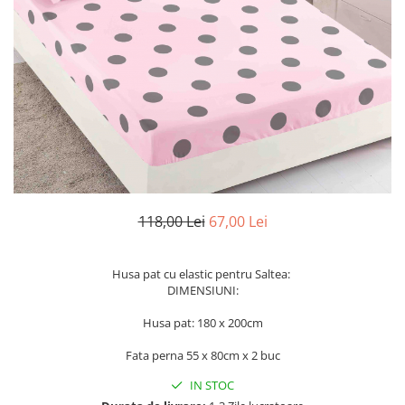
Cearceaf Normal
Lenjerii Pat Imprimeu 5D cu Elastic
Cearceaf cu Elastic pat 1 Persoana
Cearceaf cu Elastic pat 2 Persoane
Lenjerii Pat Inimi Brodate
Lenjerii Pat, Bumbac-Finet
Premium, 1 Persoana
Lenjerii Pat, Bumbac-Finet
Premium, 2 Persoane
118,00 Lei
67,00 Lei
Cearceaf cu Elastic
Cearceaf Normal
Husa pat cu elastic pentru Saltea:
DIMENSIUNI:
Husa pat: 180 x 200cm
Fata perna 55 x 80cm x 2 buc
IN STOC