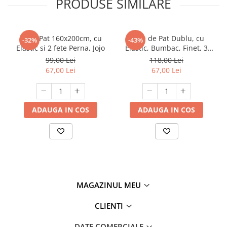
PRODUSE SIMILARE
Husa Pat 160x200cm, cu
Husa de Pat Dublu, cu
-32%
-43%
Elastic si 2 fete Perna, Jojo
Elastic, Bumbac, Finet, 3
Piese, Imprimeu Pisicute
99,00 Lei
118,00 Lei
67,00 Lei
67,00 Lei
ADAUGA IN COS
ADAUGA IN COS
MAGAZINUL MEU
CLIENTI
DATE COMERCIALE