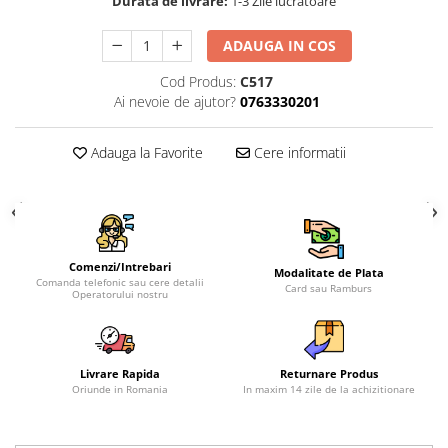
Durata de livrare:
1-3 Zile lucratoare
ADAUGA IN COS
Cod Produs:
C517
Ai nevoie de ajutor?
0763330201
Adauga la Favorite
Cere informatii
Comenzi/Intrebari
Modalitate de Plata
Comanda telefonic sau cere detalii
Card sau Ramburs
Operatorului nostru
Livrare Rapida
Returnare Produs
Oriunde in Romania
In maxim 14 zile de la achizitionare