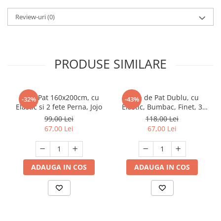
Review-uri
(0)
PRODUSE SIMILARE
Husa Pat 160x200cm, cu
Husa de Pat Dublu, cu
-32%
-43%
Elastic si 2 fete Perna, Jojo
Elastic, Bumbac, Finet, 3
Piese, Imprimeu Pisicute
99,00 Lei
118,00 Lei
67,00 Lei
67,00 Lei
ADAUGA IN COS
ADAUGA IN COS