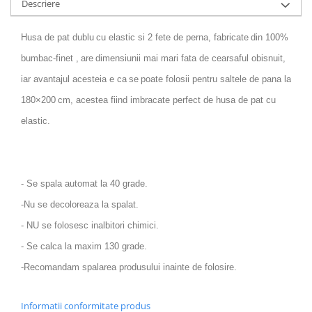
Descriere
Husa de pat dublu
cu elastic si 2 fete de perna, fabricate
din 100%
bumbac-finet ,
are
dimensiunii mai mari fata de cearsaful obisnuit,
iar avantajul acesteia e ca
se
poate folosii pentru saltele de pana la
180×200
cm, acestea fiind imbracate perfect de husa de pat cu
elastic.
- Se spala automat la 40 grade.
-Nu se decoloreaza la spalat.
- NU se folosesc inalbitori chimici.
- Se calca la maxim 130 grade.
-Recomandam spalarea produsului inainte de folosire.
Informatii conformitate produs