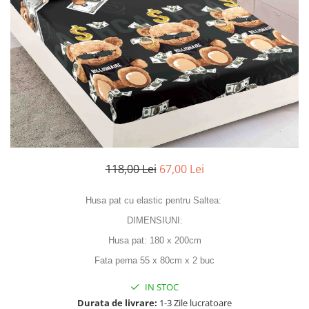
Cearceaf Normal
Lenjerii Pat Imprimeu 5D cu Elastic
Cearceaf cu Elastic pat 1 Persoana
Cearceaf cu Elastic pat 2 Persoane
Lenjerii Pat Inimi Brodate
Lenjerii Pat, Bumbac-Finet
Premium, 1 Persoana
Lenjerii Pat, Bumbac-Finet
Premium, 2 Persoane
118,00 Lei
67,00 Lei
Cearceaf cu Elastic
Cearceaf Normal
Husa pat cu elastic pentru Saltea:
DIMENSIUNI:
Husa pat: 180 x 200cm
Fata perna 55 x 80cm x 2 buc
IN STOC
Durata de livrare:
1-3 Zile lucratoare