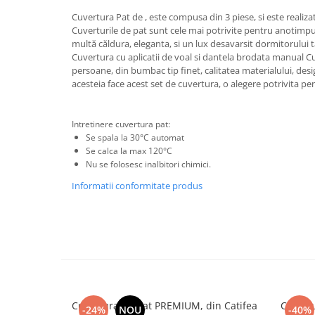
Cuvertura Pat de , este compusa din 3 piese, si este real
Cuverturile de pat sunt cele mai potrivite pentru anotimpu
multă căldura, eleganta, si un lux desavarsit dormitorulu
Cuvertura cu aplicatii de voal si dantela brodata manual C
persoane, din bumbac tip finet, calitatea materialului, desi
acesteia face acest set de cuvertura, o alegere potrivita p
Intretinere cuvertura pat:
Se spala la 30°C automat
Se calca la max 120°C
Nu se folosesc inalbitori chimici.
Informatii conformitate produs
Cuvertura de pat PREMIUM, din Catifea
Cuvertura Lu
-24%
NOU
-40%