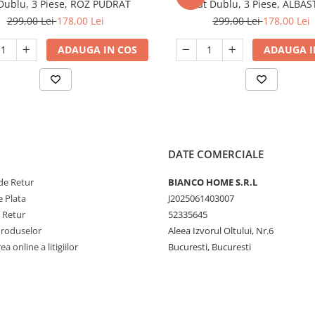
Dublu, 3 Piese, ROZ PUDRAT
Pat Dublu, 3 Piese, ALBA
299,00 Lei
178,00 Lei
299,00 Lei
178,00 Lei
ADAUGA IN COS
ADAUGA I
DATE COMERCIALE
de Retur
BIANCO HOME S.R.L
 Plata
J2025061403007
e Retur
52335645
Produselor
Aleea Izvorul Oltului, Nr.6
a online a litigiilor
Bucuresti, Bucuresti