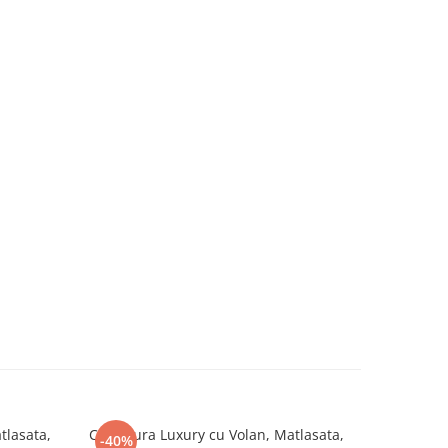
Cuvertura Luxury cu Volan, Matlasata,
Cuvertura Luxury 
-40%
-40%