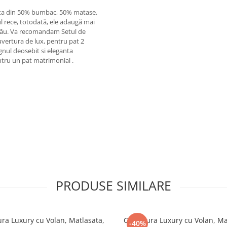
izata din 50% bumbac, 50% matase.
l rece, totodată, ele adaugă mai
i tău. Va recomandam Setul de
uvertura de lux, pentru pat 2
gnul deosebit si eleganta
entru un pat matrimonial .
PRODUSE SIMILARE
xury cu Volan, Matlasata,
Cuvertura Luxury cu Volan, Matlasata,
-40%