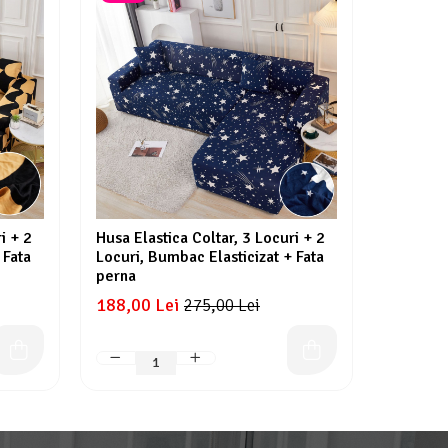
i + 2
Husa Elastica Coltar, 3 Locuri + 2
Husa Ela
 Fata
Locuri, Bumbac Elasticizat + Fata
Locuri, 
perna
perna
188,00 Lei
188,00 
275,00 Lei