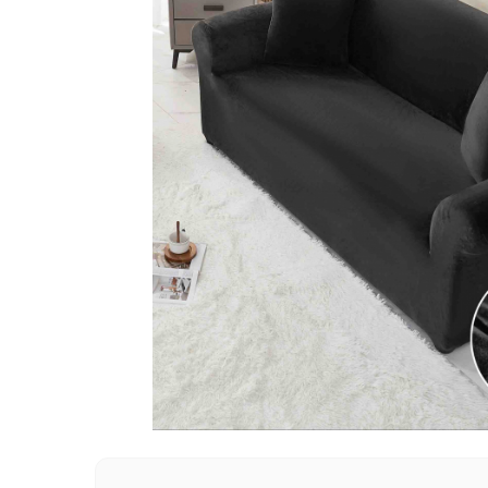
Lenjerii Pat Imprimeu 5D cu Elastic
Cearceaf cu Elastic pat 1 Persoana
Cearceaf cu Elastic pat 2 Persoane
Lenjerii Pat Inimi Brodate
Lenjerii Pat, Bumbac-Finet Premium, 1
Persoana
Lenjerii Pat, Bumbac-Finet Premium, 2
Persoane
Cearceaf cu Elastic
Cearceaf Normal