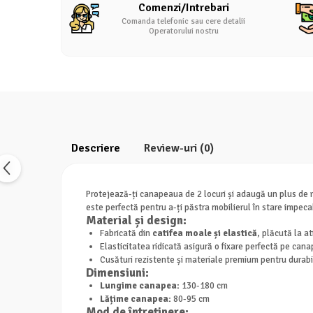
Comenzi/Intrebari
Comanda telefonic sau cere detalii
Operatorului nostru
Descriere
Review-uri
(0)
Protejează-ți canapeaua de 2 locuri și adaugă un plus de 
este perfectă pentru a-ți păstra mobilierul în stare impeca
Material și design:
Fabricată din
catifea moale și elastică
, plăcută la at
Elasticitatea ridicată asigură o fixare perfectă pe cana
Cusături rezistente și materiale premium pentru durabil
Dimensiuni:
Lungime canapea:
130-180 cm
Lățime canapea:
80-95 cm
Mod de întreținere: