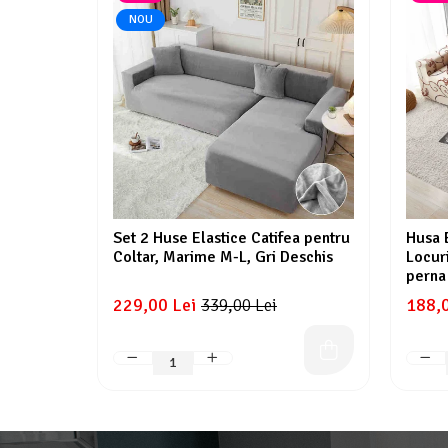
NOU
Set 2 Huse Elastice Catifea pentru
Husa E
Coltar, Marime M-L, Gri Deschis
Locuri
perna
229,00 Lei
188,0
339,00 Lei