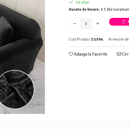
In stoc
Durata de livrare:
1-3 Zile lucratoar
A
Cod Produs:
C1594
Ai nevoie de
Adauga la Favorite
Cere