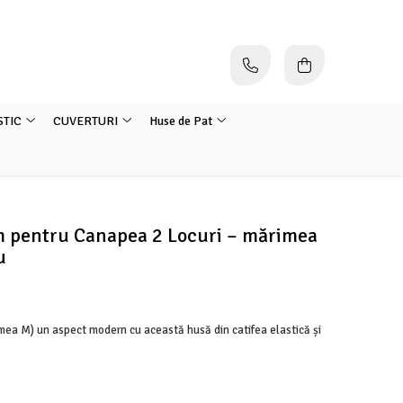
STIC
CUVERTURI
Huse de Pat
 pentru Canapea 2 Locuri – mărimea
u
imea M) un aspect modern cu această husă din catifea elastică și