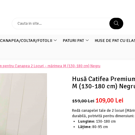
 CANAPEA/COLTAR/FOTOLII
PATURI PAT
HUSE DE PAT CU ELA
m pentru Canapea 2 Locuri – mărimea M (130-180 cm) Negru
Husă Catifea Premium
M (130-180 cm) Negr
109,00 Lei
159,00 Lei
Redă canapelei tale de 2 locuri (Măr
durabilă, potrivită pentru dimensiuni:
Lungime
: 130-180 cm
Lățime
: 80-95 cm