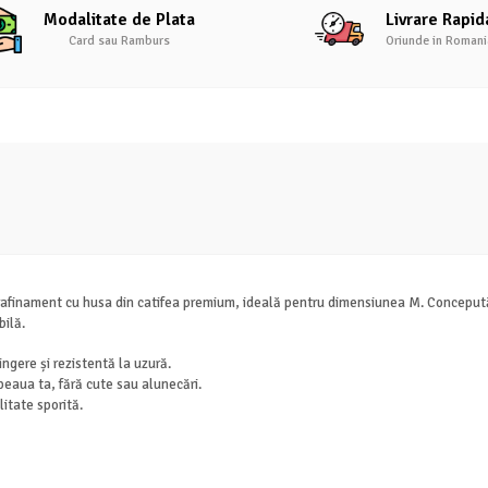
Modalitate de Plata
Livrare Rapid
Card sau Ramburs
Oriunde in Romani
rafinament cu husa din catifea premium, ideală pentru dimensiunea M. Concepută
bilă.
ingere și rezistentă la uzură.
peaua ta, fără cute sau alunecări.
itate sporită.