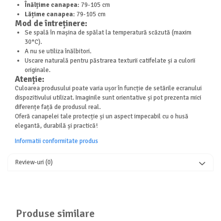
Înălțime canapea:
79-105 cm
Lățime canapea:
79-105 cm
Mod de întreținere:
Se spală în mașina de spălat la temperatură scăzută (maxim
30°C).
A nu se utiliza înălbitori.
Uscare naturală pentru păstrarea texturii catifelate și a culorii
originale.
Atenție:
Culoarea produsului poate varia ușor în funcție de setările ecranului
dispozitivului utilizat. Imaginile sunt orientative și pot prezenta mici
diferențe față de produsul real.
Oferă canapelei tale protecție și un aspect impecabil cu o husă
elegantă, durabilă și practică!
Informatii conformitate produs
Review-uri
(0)
Produse similare