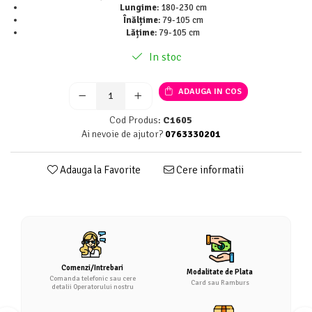
Lungime
: 180-230 cm
Înălțime
: 79-105 cm
Lățime
: 79-105 cm
In stoc
ADAUGA IN COS
Cod Produs:
C1605
Ai nevoie de ajutor?
0763330201
Adauga la Favorite
Cere informatii
Comenzi/Intrebari
Modalitate de Plata
Comanda telefonic sau cere
Card sau Ramburs
detalii Operatorului nostru