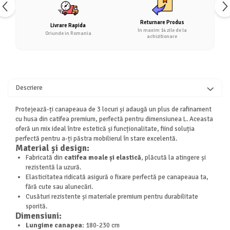
Returnare Produs
Livrare Rapida
In maxim 14 zile de la
Oriunde in Romania
achizitionare
Descriere
Protejează-ți canapeaua de 3 locuri și adaugă un plus de rafinament
cu husa din catifea premium, perfectă pentru dimensiunea L. Aceasta
oferă un mix ideal între estetică și funcționalitate, fiind soluția
perfectă pentru a-ți păstra mobilierul în stare excelentă.
Material și design:
Fabricată din
catifea moale și elastică
, plăcută la atingere și
rezistentă la uzură.
Elasticitatea ridicată asigură o fixare perfectă pe canapeaua ta,
fără cute sau alunecări.
Cusături rezistente și materiale premium pentru durabilitate
sporită.
Dimensiuni:
Lungime canapea:
180-230 cm