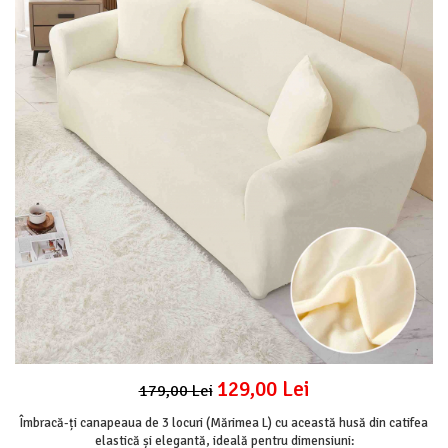
Lenjerii Pat Imprimeu 5D cu Elastic
Cearceaf cu Elastic pat 1 Persoana
Cearceaf cu Elastic pat 2 Persoane
Lenjerii Pat Inimi Brodate
Lenjerii Pat, Bumbac-Finet Premium, 1
Persoana
Lenjerii Pat, Bumbac-Finet Premium, 2
Persoane
Cearceaf cu Elastic
Cearceaf Normal
129,00 Lei
179,00 Lei
Îmbracă-ți canapeaua de 3 locuri (Mărimea L) cu această husă din catifea
elastică și elegantă, ideală pentru dimensiuni: