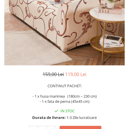
Cearceaf Normal
Lenjerii Pat Imprimeu 5D cu Elastic
Cearceaf cu Elastic pat 1 Persoana
Cearceaf cu Elastic pat 2 Persoane
Lenjerii Pat Inimi Brodate
Lenjerii Pat, Bumbac-Finet
Premium, 1 Persoana
Lenjerii Pat, Bumbac-Finet
Premium, 2 Persoane
Cearceaf cu Elastic
159,00 Lei
119,00 Lei
Cearceaf Normal
CONTINUT PACHET:
- 1 x husa marimea (180cm – 230 cm)
- 1 x fata de perna (45x45 cm)
IN STOC
Durata de livrare:
1-3 Zile lucratoare