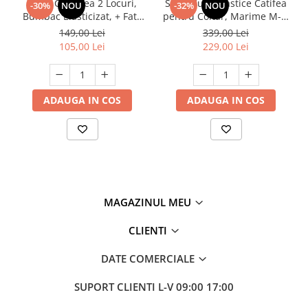
Husa Canapea 2 Locuri,
Set 2 Huse Elastice Catifea
-30%
NOU
-32%
NOU
Bumbac Elasticizat, + Fata
pentru Coltar, Marime M-L,
perna Cadou
Gri Deschis
149,00 Lei
339,00 Lei
105,00 Lei
229,00 Lei
ADAUGA IN COS
ADAUGA IN COS
MAGAZINUL MEU
CLIENTI
DATE COMERCIALE
SUPORT CLIENTI
L-V 09:00 17:00