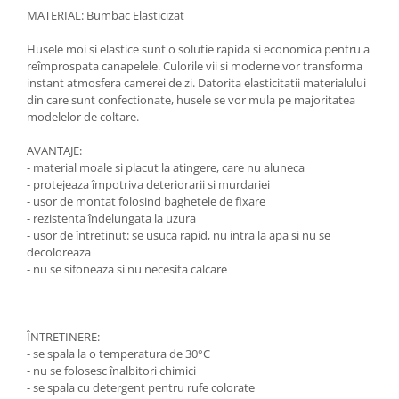
MATERIAL: Bumbac Elasticizat
Husele moi si elastice sunt o solutie rapida si economica pentru a
reîmprospata canapelele. Culorile vii si moderne vor transforma
instant atmosfera camerei de zi. Datorita elasticitatii materialului
din care sunt confectionate, husele se vor mula pe majoritatea
modelelor de coltare.
AVANTAJE:
- material moale si placut la atingere, care nu aluneca
- protejeaza împotriva deteriorarii si murdariei
- usor de montat folosind baghetele de fixare
- rezistenta îndelungata la uzura
- usor de întretinut: se usuca rapid, nu intra la apa si nu se
decoloreaza
- nu se sifoneaza si nu necesita calcare
ÎNTRETINERE:
- se spala la o temperatura de 30°C
- nu se folosesc înalbitori chimici
- se spala cu detergent pentru rufe colorate