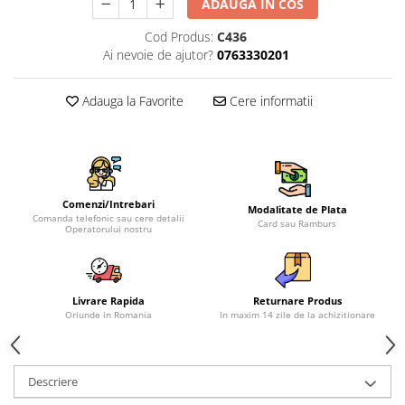
ADAUGA IN COS
Cod Produs:
C436
Ai nevoie de ajutor?
0763330201
Adauga la Favorite
Cere informatii
Comenzi/Intrebari
Modalitate de Plata
Comanda telefonic sau cere detalii
Card sau Ramburs
Operatorului nostru
Livrare Rapida
Returnare Produs
Oriunde in Romania
In maxim 14 zile de la achizitionare
Descriere