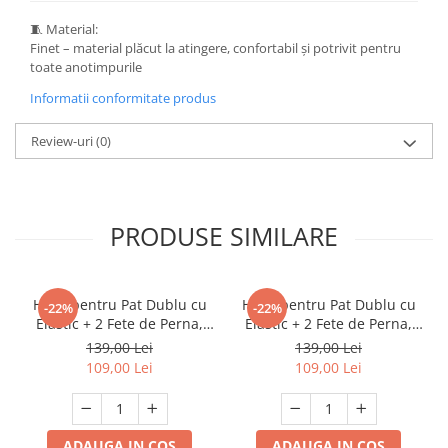
🧵 Material:
Finet – material plăcut la atingere, confortabil și potrivit pentru
toate anotimpurile
Informatii conformitate produs
Review-uri
(0)
PRODUSE SIMILARE
Husa pentru Pat Dublu cu
Husa pentru Pat Dublu cu
-22%
-22%
Elastic + 2 Fete de Perna,
Elastic + 2 Fete de Perna,
Finet Premium
Finet Premium
139,00 Lei
139,00 Lei
109,00 Lei
109,00 Lei
ADAUGA IN COS
ADAUGA IN COS