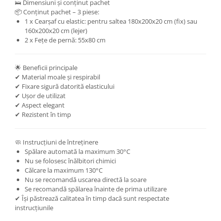
🛌 Dimensiuni și conținut pachet
📦 Conținut pachet – 3 piese:
1 x Cearșaf cu elastic: pentru saltea 180x200x20 cm (fix) sau
160x200x20 cm (lejer)
2 x Fețe de pernă: 55x80 cm
🌟 Beneficii principale
✔ Material moale și respirabil
✔ Fixare sigură datorită elasticului
✔ Ușor de utilizat
✔ Aspect elegant
✔ Rezistent în timp
🧼 Instrucțiuni de întreținere
Spălare automată la maximum 30°C
Nu se folosesc înălbitori chimici
Călcare la maximum 130°C
Nu se recomandă uscarea directă la soare
Se recomandă spălarea înainte de prima utilizare
✔ Își păstrează calitatea în timp dacă sunt respectate
instrucțiunile