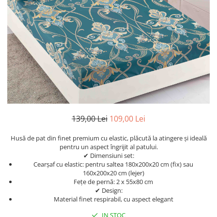
Cearceaf Normal
Lenjerii Pat Imprimeu 5D cu Elastic
Cearceaf cu Elastic pat 1 Persoana
Cearceaf cu Elastic pat 2 Persoane
Lenjerii Pat Inimi Brodate
Lenjerii Pat, Bumbac-Finet
Premium, 1 Persoana
Lenjerii Pat, Bumbac-Finet
Premium, 2 Persoane
139,00 Lei
109,00 Lei
Cearceaf cu Elastic
Cearceaf Normal
Husă de pat din finet premium cu elastic, plăcută la atingere și ideală
pentru un aspect îngrijit al patului.
✔ Dimensiuni set:
Cearșaf cu elastic: pentru saltea 180x200x20 cm (fix) sau
160x200x20 cm (lejer)
Fețe de pernă: 2 x 55x80 cm
✔ Design:
Material finet respirabil, cu aspect elegant
IN STOC