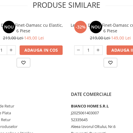
PRODUSE SIMILARE
 De Pat Finet-Damasc cu Elastic,
Lenjerie De Pat Finet-Damasc cu
NOU
-32%
NOU
6 Piese
6 Piese
219,00 Lei
149,00 Lei
219,00 Lei
149,00 Lei
ADAUGA IN COS
ADAUGA I
DATE COMERCIALE
de Retur
BIANCO HOME S.R.L
 Plata
J2025061403007
e Retur
52335645
Produselor
Aleea Izvorul Oltului, Nr.6