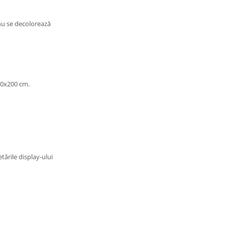
 nu se decolorează
80x200 cm.
tările display-ului