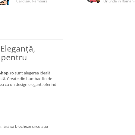
Card sau Ramburs
Oriunde in Romani
 Eleganță,
m pentru
Shop.ro
sunt alegerea ideală
nată. Create din bumbac fin de
tea cu un design elegant, oferind
 fără să blocheze circulația