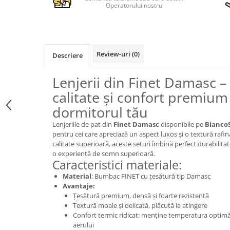
Operatorului nostru
Review-uri
(0)
Descriere
Lenjerii din Finet Damasc –
calitate și confort premiu
dormitorul tău
Lenjeriile de pat din
Finet Damasc
disponibile pe
Bianco
pentru cei care apreciază un aspect luxos și o textură rafi
calitate superioară, aceste seturi îmbină perfect durabilita
o experiență de somn superioară.
Caracteristici materiale:
Material
: Bumbac FINET cu țesătură tip Damasc
Avantaje:
Țesătură premium, densă și foarte rezistentă
Textură moale și delicată, plăcută la atingere
Confort termic ridicat: menține temperatura optimă,
aerului