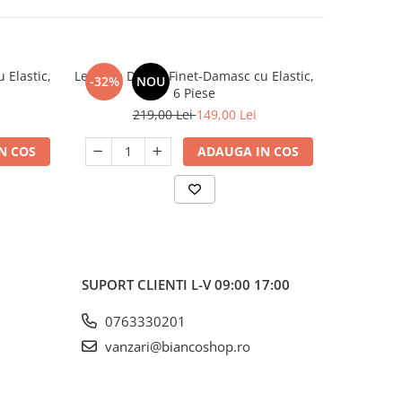
 Elastic,
Lenjerie De Pat Finet-Damasc cu Elastic,
Lenjerie D
-32%
NOU
-32%
6 Piese
219,00 Lei
149,00 Lei
2
N COS
ADAUGA IN COS
SUPORT CLIENTI
L-V 09:00 17:00
0763330201
vanzari@biancoshop.ro