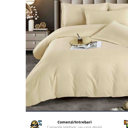
Cearceaf Normal
Lenjerii Pat Imprimeu 5D cu Elastic
Cearceaf cu Elastic pat 1 Persoana
Cearceaf cu Elastic pat 2 Persoane
Lenjerii Pat Inimi Brodate
Lenjerii Pat, Bumbac-Finet
Premium, 1 Persoana
Lenjerii Pat, Bumbac-Finet
Premium, 2 Persoane
Cearceaf cu Elastic
Cearceaf Normal
Comenzi/Intrebari
Comanda telefonic sau cere detalii