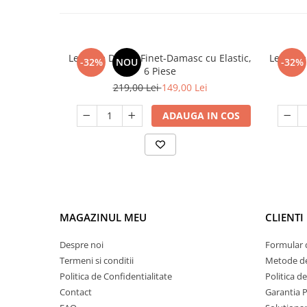
Lenjerie De Pat Finet-Damasc cu Elastic,
Lenjerie
-32%
NOU
-32%
6 Piese
219,00 Lei
149,00 Lei
ADAUGA IN COS
MAGAZINUL MEU
CLIENTI
Despre noi
Formular 
Termeni si conditii
Metode de
Politica de Confidentialitate
Politica d
Contact
Garantia 