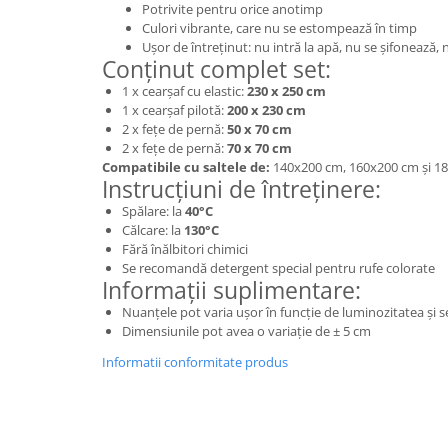
Potrivite pentru orice anotimp
Culori vibrante, care nu se estompează în timp
Ușor de întreținut: nu intră la apă, nu se șifonează,
Conținut complet set:
1 x cearșaf cu elastic:
230 x 250 cm
1 x cearșaf pilotă:
200 x 230 cm
2 x fețe de pernă:
50 x 70 cm
2 x fețe de pernă:
70 x 70 cm
Compatibile cu saltele de:
140x200 cm, 160x200 cm și 1
Instrucțiuni de întreținere:
Spălare: la
40°C
Călcare: la
130°C
Fără înălbitori chimici
Se recomandă detergent special pentru rufe colorate
Informații suplimentare:
Nuanțele pot varia ușor în funcție de luminozitatea și se
Dimensiunile pot avea o variație de ± 5 cm
Informatii conformitate produs