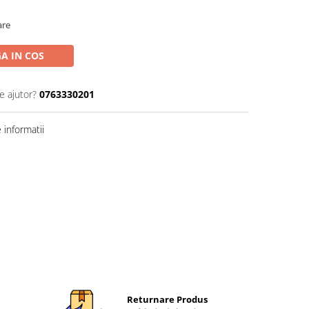
are
A IN COS
e ajutor?
0763330201
informatii
Returnare Produs