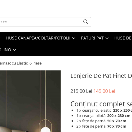
HUSE CANAPEA/COLTAR/FOTOLII
PATURI PAT
HUSE DE
OLINO
amasc cu Elastic, 6 Piese
Lenjerie De Pat Finet-
219,00 Lei
149,00 Lei
Conținut complet se
1 x cearșaf cu elastic:
230 x 250
1 x cearșaf pilotă:
200 x 230 cm
2 x fețe de pernă:
50 x 70 cm
2 x fețe de pernă:
70 x 70 cm