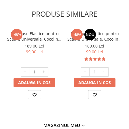
PRODUSE SIMILARE
Set, Huse Elastice pentru
Set, Huse Elastice pentru
-48%
-48%
NOU
Scaun, Universale, Cocolino,
Scaun, Universale, Cocolino,
6 buc. Maro
6 buc, Ciocolatiu
189,00 Lei
189,00 Lei
99,00 Lei
99,00 Lei
ADAUGA IN COS
ADAUGA IN COS
MAGAZINUL MEU