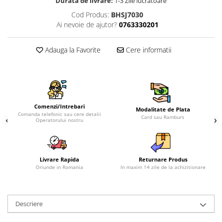
Durata de livrare:
1-3 Zile lucratoare
Cod Produs:
BHSJ7030
Ai nevoie de ajutor?
0763330201
Adauga la Favorite
Cere informatii
Comenzi/Intrebari
Modalitate de Plata
Comanda telefonic sau cere detalii
Card sau Ramburs
Operatorului nostru
Livrare Rapida
Returnare Produs
Oriunde in Romania
In maxim 14 zile de la achizitionare
Descriere