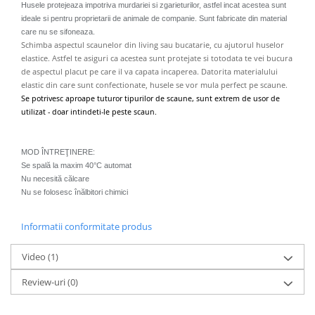
Husele protejeaza impotriva murdariei si zgarieturilor, astfel incat acestea sunt
ideale si pentru proprietarii de animale de companie. Sunt fabricate din material
care nu se sifoneaza.
Schimba aspectul scaunelor din living sau bucatarie, cu ajutorul huselor
elastice. Astfel te asiguri ca acestea sunt protejate si totodata te vei bucura
de aspectul placut pe care il va capata incaperea. Datorita materialului
elastic din care sunt confectionate, husele se vor mula perfect pe scaune.
Se potrivesc aproape tuturor tipurilor de scaune, sunt extrem de usor de
utilizat - doar intindeti-le peste scaun.
MOD ÎNTREŢINERE:
Se spală la maxim 40°C automat
Nu necesită călcare
Nu se folosesc înălbitori chimici
Informatii conformitate produs
Video
(1)
Review-uri
(0)