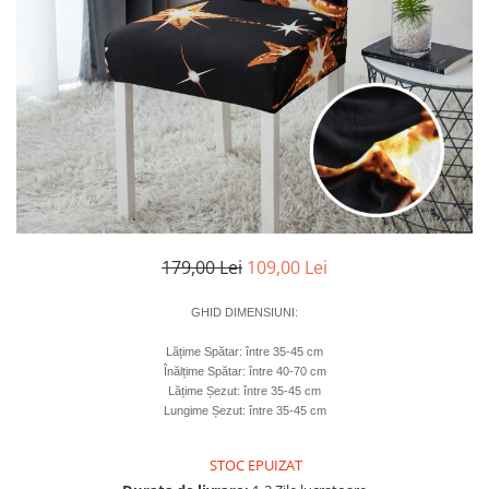
Cearceaf Normal
Lenjerii Pat Imprimeu 5D cu Elastic
Cearceaf cu Elastic pat 1 Persoana
Cearceaf cu Elastic pat 2 Persoane
Lenjerii Pat Inimi Brodate
Lenjerii Pat, Bumbac-Finet
Premium, 1 Persoana
Lenjerii Pat, Bumbac-Finet
Premium, 2 Persoane
179,00 Lei
109,00 Lei
Cearceaf cu Elastic
Cearceaf Normal
GHID DIMENSIUNI
:
Lățime Spătar: între
35-45 cm
Înălțime Spătar: între
40-70 cm
Lățime Șezut: între
35-45 cm
Lungime Șezut: între
35-45 cm
STOC EPUIZAT