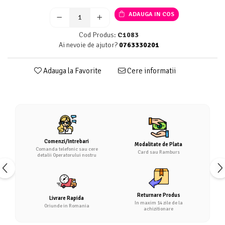
ADAUGA IN COS
Cod Produs:
C1083
Ai nevoie de ajutor?
0763330201
Adauga la Favorite
Cere informatii
Comenzi/Intrebari
Modalitate de Plata
Comanda telefonic sau cere
Card sau Ramburs
detalii Operatorului nostru
Returnare Produs
Livrare Rapida
In maxim 14 zile de la
Oriunde in Romania
achizitionare