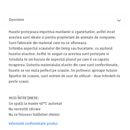
Descriere
Husele protejeaza impotriva murdariei si zgarieturilor, astfel incat
acestea sunt ideale si pentru proprietarii de animale de companie.
Sunt fabricate din material care nu se sifoneaza.
Schimba aspectul scaunelor din living sau bucatarie, cu ajutorul
huselor elastice. Astfel te asiguri ca acestea sunt protejate si
totodata te vei bucura de aspectul placut pe care il va capata
incaperea. Datorita materialului elastic din care sunt confectionate,
husele se vor mula perfect pe scaune. Se potrivesc aproape tuturor
tipurilor de scaune, sunt extrem de usor de utilizat - doar intindeti-le
peste scaun.
MOD ÎNTREŢINERE:
Se spală la maxim 40°C automat
Nu necesită călcare
Nu se folosesc înălbitori chimici
Informatii conformitate produs