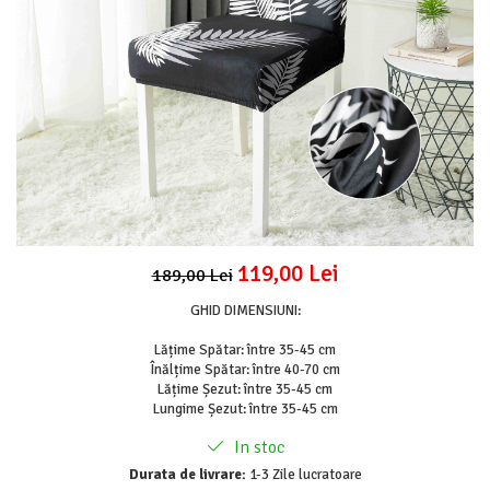
Lenjerii Pat Imprimeu 5D cu Elastic
Cearceaf cu Elastic pat 1 Persoana
Cearceaf cu Elastic pat 2 Persoane
Lenjerii Pat Inimi Brodate
Lenjerii Pat, Bumbac-Finet Premium, 1
Persoana
Lenjerii Pat, Bumbac-Finet Premium, 2
Persoane
Cearceaf cu Elastic
119,00 Lei
189,00 Lei
Cearceaf Normal
GHID DIMENSIUNI:
Lățime Spătar: între 35-45 cm
Înălțime Spătar: între 40-70 cm
Lățime Șezut: între 35-45 cm
Lungime Șezut: între 35-45 cm
In stoc
Durata de livrare:
1-3 Zile lucratoare