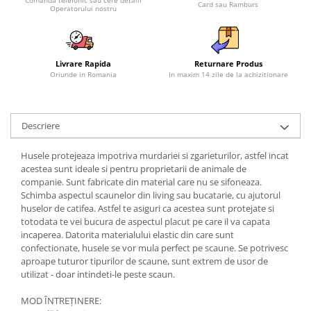
Card sau Ramburs
Operatorului nostru
Livrare Rapida
Returnare Produs
Oriunde in Romania
In maxim 14 zile de la achizitionare
Descriere
Husele protejeaza impotriva murdariei si zgarieturilor, astfel incat
acestea sunt ideale si pentru proprietarii de animale de
companie. Sunt fabricate din material care nu se sifoneaza.
Schimba aspectul scaunelor din living sau bucatarie, cu ajutorul
huselor de catifea. Astfel te asiguri ca acestea sunt protejate si
totodata te vei bucura de aspectul placut pe care il va capata
incaperea. Datorita materialului elastic din care sunt
confectionate, husele se vor mula perfect pe scaune. Se potrivesc
aproape tuturor tipurilor de scaune, sunt extrem de usor de
utilizat - doar intindeti-le peste scaun.
MOD ÎNTREŢINERE: