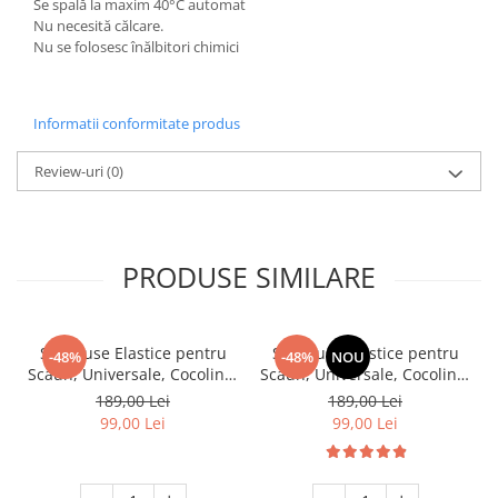
Se spală la maxim 40°C automat
Nu necesită călcare.
Nu se folosesc înălbitori chimici
Informatii conformitate produs
Review-uri
(0)
PRODUSE SIMILARE
Set, Huse Elastice pentru
Set, Huse Elastice pentru
-48%
-48%
NOU
Scaun, Universale, Cocolino,
Scaun, Universale, Cocolino,
6 buc. Maro
6 buc, Ciocolatiu
189,00 Lei
189,00 Lei
99,00 Lei
99,00 Lei