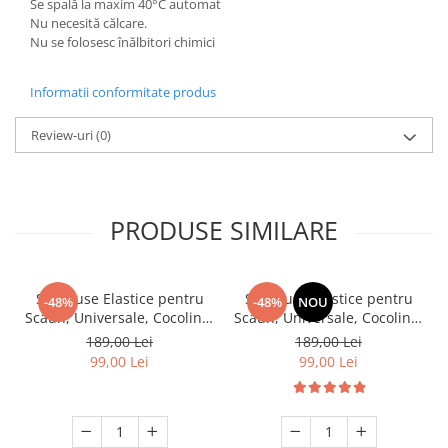
Se spală la maxim 40°C automat
Nu necesită călcare.
Nu se folosesc înălbitori chimici
Informatii conformitate produs
Review-uri
(0)
PRODUSE SIMILARE
Set, Huse Elastice pentru
Set, Huse Elastice pentru
-48%
-48%
NOU
Scaun, Universale, Cocolino,
Scaun, Universale, Cocolino,
6 buc. Maro
6 buc, Cappuccino
189,00 Lei
189,00 Lei
99,00 Lei
99,00 Lei