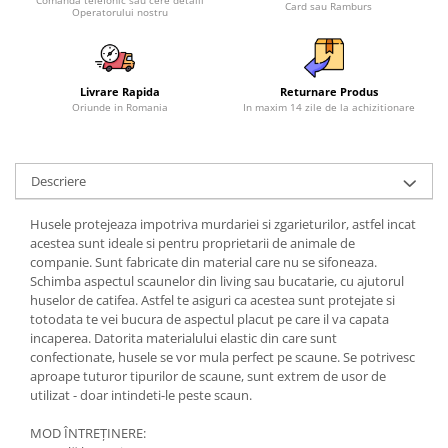
Card sau Ramburs
Operatorului nostru
Livrare Rapida
Returnare Produs
Oriunde in Romania
In maxim 14 zile de la achizitionare
Descriere
Husele protejeaza impotriva murdariei si zgarieturilor, astfel incat
acestea sunt ideale si pentru proprietarii de animale de
companie. Sunt fabricate din material care nu se sifoneaza.
Schimba aspectul scaunelor din living sau bucatarie, cu ajutorul
huselor de catifea. Astfel te asiguri ca acestea sunt protejate si
totodata te vei bucura de aspectul placut pe care il va capata
incaperea. Datorita materialului elastic din care sunt
confectionate, husele se vor mula perfect pe scaune. Se potrivesc
aproape tuturor tipurilor de scaune, sunt extrem de usor de
utilizat - doar intindeti-le peste scaun.
MOD ÎNTREŢINERE: