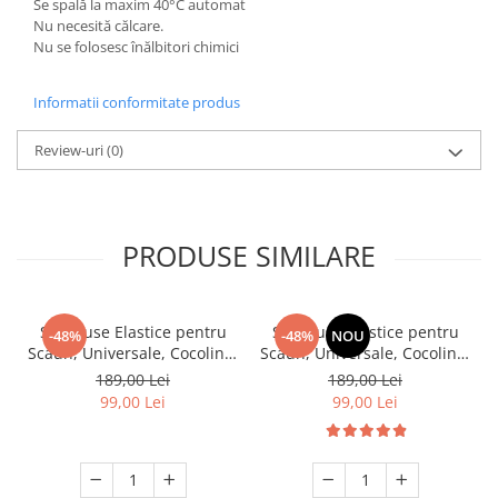
Se spală la maxim 40°C automat
Nu necesită călcare.
Nu se folosesc înălbitori chimici
Informatii conformitate produs
Review-uri
(0)
PRODUSE SIMILARE
Set, Huse Elastice pentru
Set, Huse Elastice pentru
-48%
-48%
NOU
Scaun, Universale, Cocolino,
Scaun, Universale, Cocolino,
6 buc. Maro
6 buc, Ciocolatiu
189,00 Lei
189,00 Lei
99,00 Lei
99,00 Lei