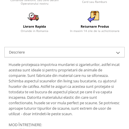
Card sau Ramburs
Operatorului nostru
Livrare Rapida
Returnare Produs
Oriunde in Romania
In maxim 14 zile de la achizitionare
Descriere
Husele protejeaza impotriva murdariei si zgarieturilor, astfel incat
acestea sunt ideale si pentru proprietarii de animale de
companie. Sunt fabricate din material care nu se sifoneaza.
Schimba aspectul scaunelor din living sau bucatarie, cu ajutorul
huselor de catifea. Astfel te asiguri ca acestea sunt protejate si
totodata te vei bucura de aspectul placut pe care il va capata
incaperea. Datorita materialului elastic din care sunt
confectionate, husele se vor mula perfect pe scaune. Se potrivesc
aproape tuturor tipurilor de scaune, sunt extrem de usor de
utilizat - doar intindeti-le peste scaun.
MOD ÎNTREŢINERE: