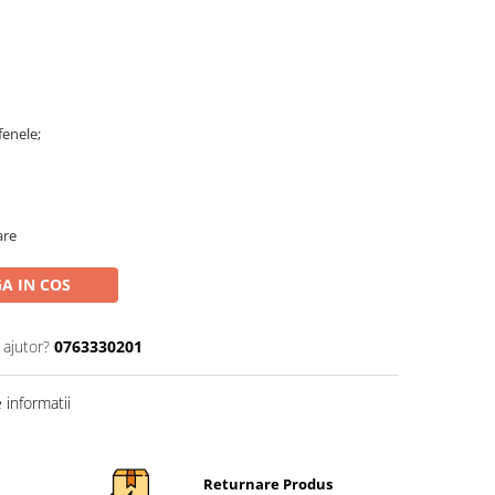
fenele;
are
A IN COS
 ajutor?
0763330201
informatii
Returnare Produs