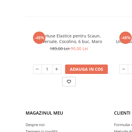
Set, Huse Elastice pentru Scaun,
Set,
-48%
-48%
Universale, Cocolino, 6 buc. Maro
Universa
189,00 Lei
99,00 Lei
ADAUGA IN COS
MAGAZINUL MEU
CLIENTI
Despre noi
Formular 
Termeni si conditii
Metode de