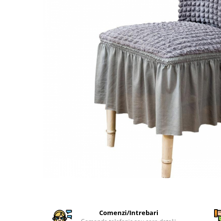
Cearceaf Normal
Lenjerii Pat Imprimeu 5D cu Elastic
Cearceaf cu Elastic pat 1 Persoana
Cearceaf cu Elastic pat 2 Persoane
Lenjerii Pat Inimi Brodate
Lenjerii Pat, Bumbac-Finet
Premium, 1 Persoana
Lenjerii Pat, Bumbac-Finet
Premium, 2 Persoane
Cearceaf cu Elastic
Cearceaf Normal
Comenzi/Intrebari