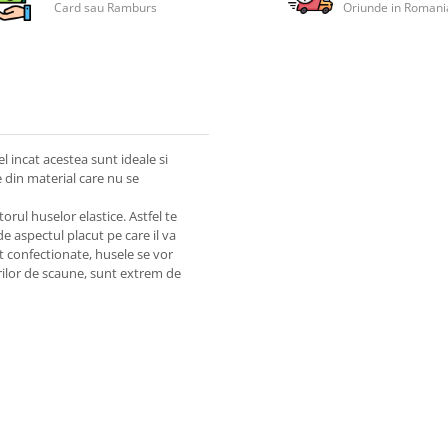
Card sau Ramburs
Oriunde in Romani
l incat acestea sunt ideale si
 din material care nu se
orul huselor elastice. Astfel te
de aspectul placut pe care il va
t confectionate, husele se vor
rilor de scaune, sunt extrem de