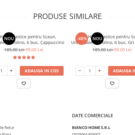
PRODUSE SIMILARE
 Huse Elastice pentru Scaun,
Set, Huse Elastice pentru S
NOU
-48%
NOU
le, Cocolino, 6 buc, Cappuccino
Universale, Cocolino, 6 buc, Gri
189,00 Lei
99,00 Lei
189,00 Lei
99,00 Lei
ADAUGA IN COS
ADAUGA I
DATE COMERCIALE
de Retur
BIANCO HOME S.R.L
 Plata
J2025061403007