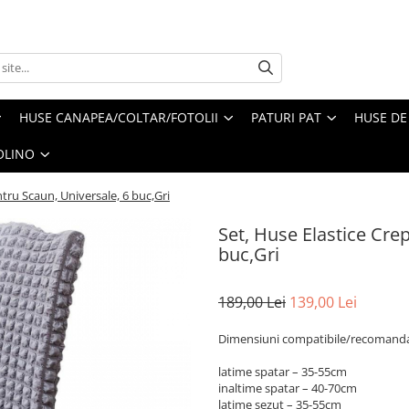
HUSE CANAPEA/COLTAR/FOTOLII
PATURI PAT
HUSE DE
OLINO
tru Scaun, Universale, 6 buc,Gri
Set, Huse Elastice Cre
buc,Gri
189,00 Lei
139,00 Lei
Dimensiuni compatibile/recomanda
latime spatar – 35-55cm
inaltime spatar – 40-70cm
latime sezut – 35-55cm