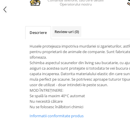
Comanda telefonic sau cere detalii
Operatorului nostru
Review-uri
(0)
Descriere
Husele protejeaza impotriva murdariei si zgarieturilor, astfe
pentru proprietarii de animale de companie. Sunt fabricate
sifoneaza.
Schimba aspectul scaunelor din living sau bucatarie, cu ajut
asiguri ca acestea sunt protejate si totodata te vei bucura 
capata incaperea. Datorita materialului elastic din care sun
mula perfect pe scaune. Se potrivesc aproape tuturor tipu
usor de utilizat - doar intindeti-le peste scaun.
MOD ÎNTREŢINERE:
Se spală la maxim 40°C automat
Nu necesită călcare
Nu se folosesc înălbitori chimici
Informatii conformitate produs