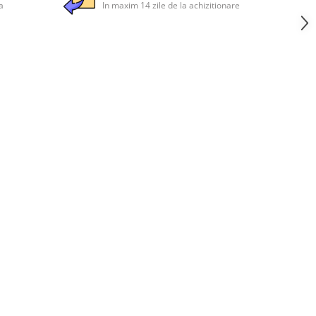
a
In maxim 14 zile de la achizitionare