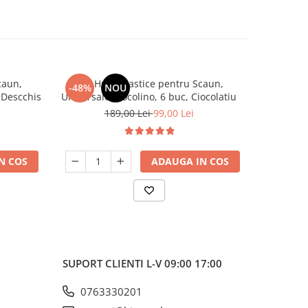
caun,
Set, Huse Elastice pentru Scaun,
Set, H
-48%
NOU
-48%
 Descchis
Universale, Cocolino, 6 buc, Ciocolatiu
Universa
189,00 Lei
99,00 Lei
N COS
ADAUGA IN COS
SUPORT CLIENTI
L-V 09:00 17:00
0763330201