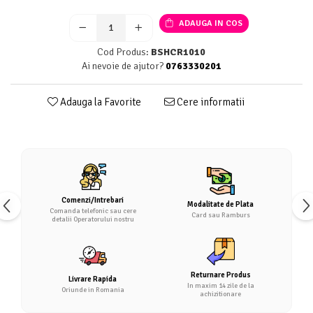
ADAUGA IN COS
Cod Produs:
BSHCR1010
Ai nevoie de ajutor?
0763330201
Adauga la Favorite
Cere informatii
Comenzi/Intrebari
Modalitate de Plata
Comanda telefonic sau cere
Card sau Ramburs
detalii Operatorului nostru
Returnare Produs
Livrare Rapida
In maxim 14 zile de la
Oriunde in Romania
achizitionare