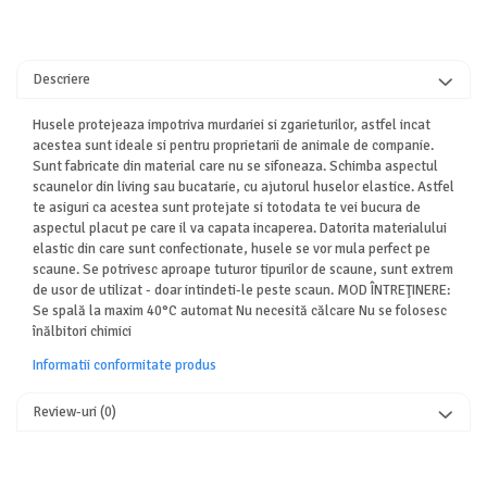
Descriere
Husele protejeaza impotriva murdariei si zgarieturilor, astfel incat
acestea sunt ideale si pentru proprietarii de animale de companie.
Sunt fabricate din material care nu se sifoneaza. Schimba aspectul
scaunelor din living sau bucatarie, cu ajutorul huselor elastice. Astfel
te asiguri ca acestea sunt protejate si totodata te vei bucura de
aspectul placut pe care il va capata incaperea. Datorita materialului
elastic din care sunt confectionate, husele se vor mula perfect pe
scaune. Se potrivesc aproape tuturor tipurilor de scaune, sunt extrem
de usor de utilizat - doar intindeti-le peste scaun. MOD ÎNTREŢINERE:
Se spală la maxim 40°C automat Nu necesită călcare Nu se folosesc
înălbitori chimici
Informatii conformitate produs
Review-uri
(0)