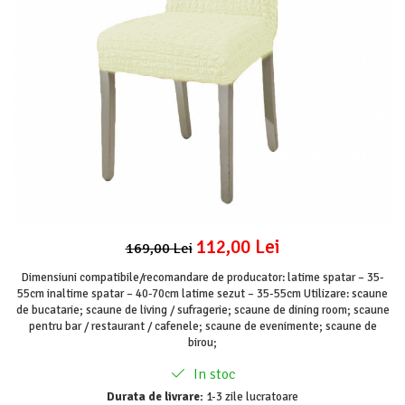
Lenjerii Pat Imprimeu 5D cu Elastic
Cearceaf cu Elastic pat 1 Persoana
Cearceaf cu Elastic pat 2 Persoane
Lenjerii Pat Inimi Brodate
Lenjerii Pat, Bumbac-Finet Premium, 1
Persoana
Lenjerii Pat, Bumbac-Finet Premium, 2
Persoane
Cearceaf cu Elastic
Cearceaf Normal
112,00 Lei
169,00 Lei
Dimensiuni compatibile/recomandare de producator: latime spatar – 35-
55cm inaltime spatar – 40-70cm latime sezut – 35-55cm Utilizare: scaune
de bucatarie; scaune de living / sufragerie; scaune de dining room; scaune
pentru bar / restaurant / cafenele; scaune de evenimente; scaune de
birou;
In stoc
Durata de livrare:
1-3 zile lucratoare