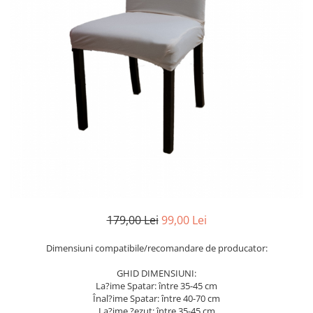
Cearceaf Normal
Lenjerii Pat Imprimeu 5D cu Elastic
Cearceaf cu Elastic pat 1 Persoana
Cearceaf cu Elastic pat 2 Persoane
Lenjerii Pat Inimi Brodate
Lenjerii Pat, Bumbac-Finet
Premium, 1 Persoana
Lenjerii Pat, Bumbac-Finet
Premium, 2 Persoane
Cearceaf cu Elastic
Cearceaf Normal
179,00 Lei
99,00 Lei
Dimensiuni compatibile/recomandare de producator:
GHID DIMENSIUNI:
La?ime Spatar: între 35-45 cm
Înal?ime Spatar: între 40-70 cm
La?ime ?ezut: între 35-45 cm