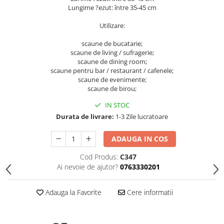
Lungime ?ezut: între 35-45 cm
Utilizare:
scaune de bucatarie;
scaune de living / sufragerie;
scaune de dining room;
scaune pentru bar / restaurant / cafenele;
scaune de evenimente;
scaune de birou;
IN STOC
Durata de livrare:
1-3 Zile lucratoare
ADAUGA IN COS
Cod Produs:
C347
Ai nevoie de ajutor?
0763330201
Adauga la Favorite
Cere informatii