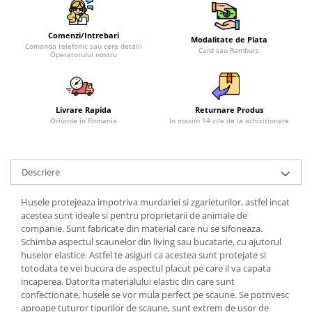
Comenzi/Intrebari
Modalitate de Plata
Comanda telefonic sau cere detalii
Card sau Ramburs
Operatorului nostru
Livrare Rapida
Returnare Produs
Oriunde in Romania
In maxim 14 zile de la achizitionare
Descriere
Husele protejeaza impotriva murdariei si zgarieturilor, astfel incat
acestea sunt ideale si pentru proprietarii de animale de
companie. Sunt fabricate din material care nu se sifoneaza.
Schimba aspectul scaunelor din living sau bucatarie, cu ajutorul
huselor elastice. Astfel te asiguri ca acestea sunt protejate si
totodata te vei bucura de aspectul placut pe care il va capata
incaperea. Datorita materialului elastic din care sunt
confectionate, husele se vor mula perfect pe scaune. Se potrivesc
aproape tuturor tipurilor de scaune, sunt extrem de usor de