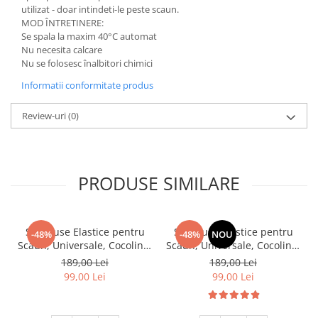
utilizat - doar intindeti-le peste scaun.
MOD ÎNTRETINERE:
Se spala la maxim 40°C automat
Nu necesita calcare
Nu se folosesc înalbitori chimici
Informatii conformitate produs
Review-uri
(0)
PRODUSE SIMILARE
Set, Huse Elastice pentru
Set, Huse Elastice pentru
-48%
-48%
NOU
Scaun, Universale, Cocolino,
Scaun, Universale, Cocolino,
6 buc. Maro
6 buc, Ciocolatiu
189,00 Lei
189,00 Lei
99,00 Lei
99,00 Lei