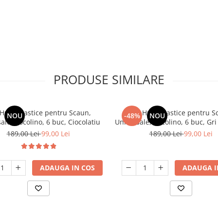
PRODUSE SIMILARE
 Huse Elastice pentru Scaun,
Set, Huse Elastice pentru S
NOU
-48%
NOU
ale, Cocolino, 6 buc, Ciocolatiu
Universale, Cocolino, 6 buc, Gri
189,00 Lei
99,00 Lei
189,00 Lei
99,00 Lei
ADAUGA IN COS
ADAUGA I