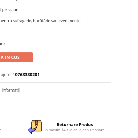
t pe scaun
t pentru sufragerie, bucătărie sau evenimente
are
A IN COS
 ajutor?
0763330201
informatii
Returnare Produs
a
In maxim 14 zile de la achizitionare