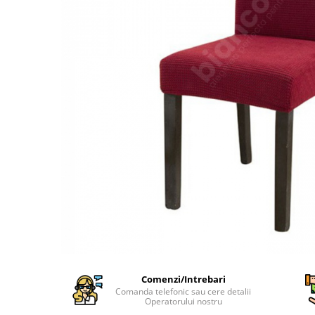
Cearceaf Normal
Lenjerii Pat Imprimeu 5D cu Elastic
Cearceaf cu Elastic pat 1 Persoana
Cearceaf cu Elastic pat 2 Persoane
Lenjerii Pat Inimi Brodate
Lenjerii Pat, Bumbac-Finet
Premium, 1 Persoana
Lenjerii Pat, Bumbac-Finet
Premium, 2 Persoane
Cearceaf cu Elastic
Cearceaf Normal
Comenzi/Intrebari
Comanda telefonic sau cere detalii
Operatorului nostru