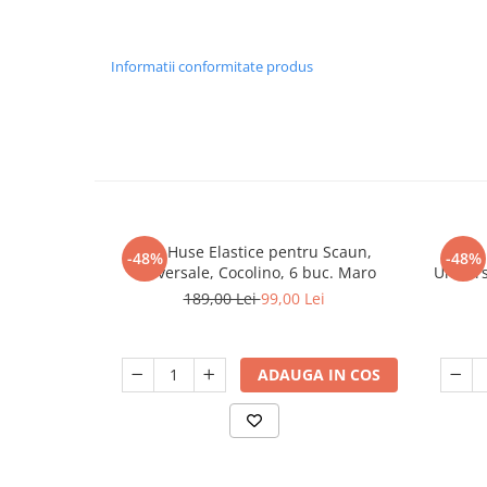
Informatii conformitate produs
Set, Huse Elastice pentru Scaun,
Set,
-48%
-48%
Universale, Cocolino, 6 buc. Maro
Univers
189,00 Lei
99,00 Lei
ADAUGA IN COS