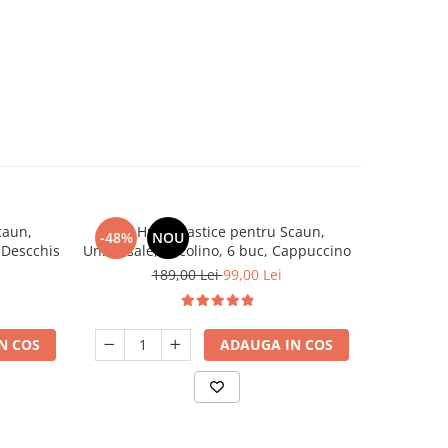
caun,
Set, Huse Elastice pentru Scaun,
Set, H
-48%
NOU
-48%
 Descchis
Universale, Cocolino, 6 buc, Cappuccino
Universa
189,00 Lei
99,00 Lei
N COS
ADAUGA IN COS