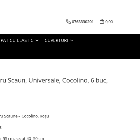
0763330201
0,00
 PAT CU ELASTIC
CUVERTURI
ru Scaun, Universale, Cocolino, 6 buc,
tru Scaune – Cocolino, Roșu
t
5–55 cm, șezut 40–50 cm