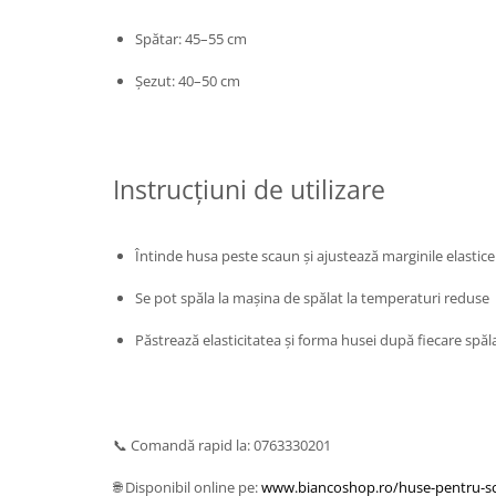
Spătar: 45–55 cm
Șezut: 40–50 cm
Instrucțiuni de utilizare
Întinde husa peste scaun și ajustează marginile elastice
Se pot spăla la mașina de spălat la temperaturi reduse
Păstrează elasticitatea și forma husei după fiecare spăl
📞 Comandă rapid la: 0763330201
🌐 Disponibil online pe:
www.biancoshop.ro/huse-pentru-s