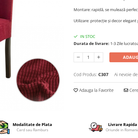
Montare: rapidă, se mulează perfec
Utilizare: protecție și decor elegan
IN STOC
Durata de livrare:
1-3 Zile lucrato
ADAUG
Cod Produs:
C307
Ai nevoie de
Adauga la Favorite
Cere 
Modalitate de Plata
Livrare Rapida
Card sau Ramburs
Oriunde in Romani