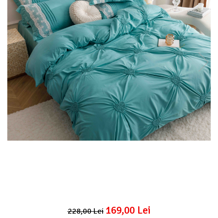
Lenjerii Pat Imprimeu 5D cu Elastic
Cearceaf cu Elastic pat 1 Persoana
Cearceaf cu Elastic pat 2 Persoane
Lenjerii Pat Inimi Brodate
Lenjerii Pat, Bumbac-Finet Premium, 1
Persoana
Lenjerii Pat, Bumbac-Finet Premium, 2
Persoane
Cearceaf cu Elastic
Cearceaf Normal
169,00 Lei
228,00 Lei