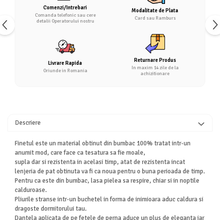
Comenzi/Intrebari
Modalitate de Plata
Comanda telefonic sau cere
Card sau Ramburs
detalii Operatorului nostru
Returnare Produs
Livrare Rapida
In maxim 14 zile de la
Oriunde in Romania
achizitionare
Descriere
Finetul este un material obtinut din bumbac 100% tratat intr-un
anumit mod, care face ca tesatura sa fie moale,
supla dar si rezistenta in acelasi timp, atat de rezistenta incat
lenjeria de pat obtinuta va fi ca noua pentru o buna perioada de timp.
Pentru ca este din bumbac, lasa pielea sa respire, chiar si in noptile
calduroase.
Pliurile stranse intr-un buchetel in forma de inimioara aduc caldura si
dragoste dormitorului tau.
Dantela aplicata de pe fetele de perna aduce un plus de eleganta iar