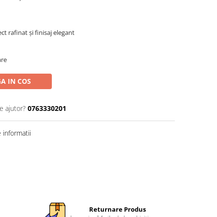
t rafinat și finisaj elegant
are
A IN COS
e ajutor?
0763330201
informatii
Returnare Produs