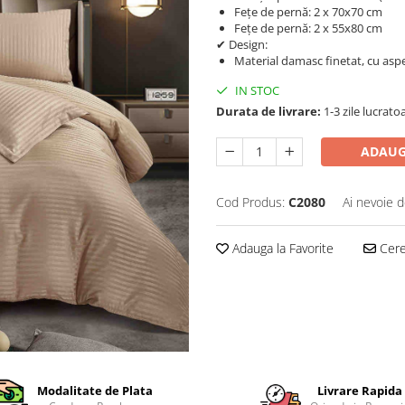
Fețe de pernă: 2 x 70x70 cm
Fețe de pernă: 2 x 55x80 cm
✔ Design:
Material damasc finetat, cu aspec
IN STOC
Durata de livrare:
1-3 zile lucrato
ADAUG
Cod Produs:
C2080
Ai nevoie d
Adauga la Favorite
Cere 
Modalitate de Plata
Livrare Rapida