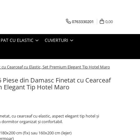
0763330201
0,00
 PAT CU ELASTIC
CUVERTURI
t cu Cearceaf cu Elastic, Set Premium Elegant Tip Hotel Maro
6 Piese din Damasc Finetat cu Cearceaf
m Elegant Tip Hotel Maro
etat, cu cearceaf cu elastic, aspect elegant tip hotel și
 dormitor organizat și confortabil.
 180x200 cm (fix) sau 160x200 cm (lejer)
fermoar)