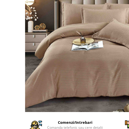
Cearceaf Normal
Lenjerii Pat Imprimeu 5D cu Elastic
Cearceaf cu Elastic pat 1 Persoana
Cearceaf cu Elastic pat 2 Persoane
Lenjerii Pat Inimi Brodate
Lenjerii Pat, Bumbac-Finet
Premium, 1 Persoana
Lenjerii Pat, Bumbac-Finet
Premium, 2 Persoane
Cearceaf cu Elastic
Cearceaf Normal
Comenzi/Intrebari
Comanda telefonic sau cere detalii