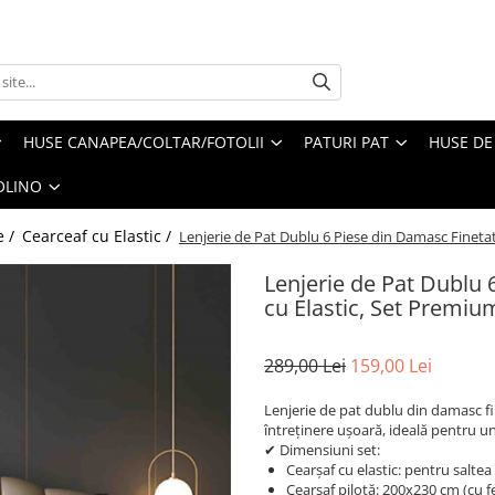
HUSE CANAPEA/COLTAR/FOTOLII
PATURI PAT
HUSE DE
OLINO
e /
Cearceaf cu Elastic /
Lenjerie de Pat Dublu 6 Piese din Damasc Fineta
Lenjerie de Pat Dublu 
cu Elastic, Set Premiu
289,00 Lei
159,00 Lei
Lenjerie de pat dublu din damasc fin
întreținere ușoară, ideală pentru un
✔ Dimensiuni set:
Cearșaf cu elastic: pentru saltea
Cearșaf pilotă: 200x230 cm (cu 