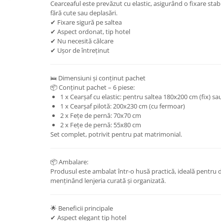
Cearceaful este prevăzut cu elastic, asigurând o fixare stabi
fără cute sau deplasări.
✔ Fixare sigură pe saltea
✔ Aspect ordonat, tip hotel
✔ Nu necesită călcare
✔ Ușor de întreținut
🛌 Dimensiuni și conținut pachet
📦 Conținut pachet – 6 piese:
1 x Cearșaf cu elastic: pentru saltea 180x200 cm (fix) sa
1 x Cearșaf pilotă: 200x230 cm (cu fermoar)
2 x Fețe de pernă: 70x70 cm
2 x Fețe de pernă: 55x80 cm
Set complet, potrivit pentru pat matrimonial.
📦 Ambalare:
Produsul este ambalat într-o husă practică, ideală pentru d
menținând lenjeria curată și organizată.
🌟 Beneficii principale
✔ Aspect elegant tip hotel