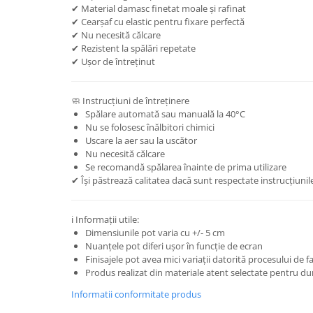
✔ Material damasc finetat moale și rafinat
✔ Cearșaf cu elastic pentru fixare perfectă
✔ Nu necesită călcare
✔ Rezistent la spălări repetate
✔ Ușor de întreținut
🧼 Instrucțiuni de întreținere
Spălare automată sau manuală la 40°C
Nu se folosesc înălbitori chimici
Uscare la aer sau la uscător
Nu necesită călcare
Se recomandă spălarea înainte de prima utilizare
✔ Își păstrează calitatea dacă sunt respectate instrucțiunil
ℹ️ Informații utile:
Dimensiunile pot varia cu +/- 5 cm
Nuanțele pot diferi ușor în funcție de ecran
Finisajele pot avea mici variații datorită procesului de f
Produs realizat din materiale atent selectate pentru dur
Informatii conformitate produs