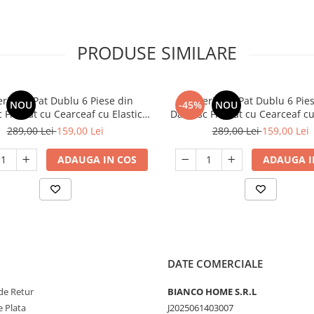
PRODUSE SIMILARE
erie de Pat Dublu 6 Piese din
Lenjerie de Pat Dublu 6 Pie
NOU
-45%
NOU
Finetat cu Cearceaf cu Elastic,
Damasc Finetat cu Cearceaf cu 
emium Elegant Tip Hotel Crem
Set Premium Elegant Tip Hot
289,00 Lei
159,00 Lei
289,00 Lei
159,00 Lei
Deschis
ADAUGA IN COS
ADAUGA I
DATE COMERCIALE
de Retur
BIANCO HOME S.R.L
 Plata
J2025061403007