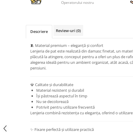
Operatorului nostru
Review-uri
(0)
Descriere
🧵 Material premium – eleganță și confort
Lenjeria de pat este realizată din damasc finetat, un materi
plăcută la atingere, conceput pentru a oferi un plus de ra
alegerea ideală pentru un ambient organizat, atât acasă, câ
pensiuni.
💎 Calitate și durabilitate
Material rezistent și durabil
Își păstrează aspectul în timp
Nu se decolorează
Potrivit pentru utilizare frecventă
Lenjeria combină rezistența cu eleganța, oferind o utiliza
✨ Fixare perfectă și utilizare practică