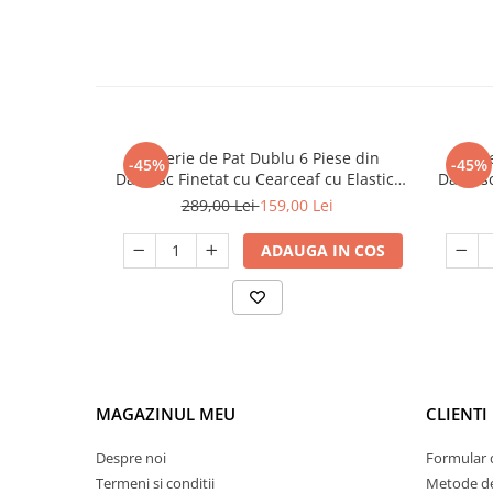
Lenjerie de Pat Dublu 6 Piese din
Lenj
-45%
-45%
Damasc Finetat cu Cearceaf cu Elastic,
Damasc 
Set Premium Elegant Tip Hotel Albastru
Set Pr
289,00 Lei
159,00 Lei
ADAUGA IN COS
MAGAZINUL MEU
CLIENTI
Despre noi
Formular 
Termeni si conditii
Metode de