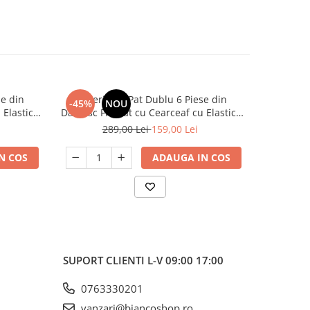
se din
Lenjerie de Pat Dublu 6 Piese din
Lenjeri
-45%
NOU
-45%
Elastic,
Damasc Finetat cu Cearceaf cu Elastic,
Damasc Fi
el Roz
Set Premium Elegant Tip Hotel Verde
Set Prem
289,00 Lei
159,00 Lei
2
Turcoaz
N COS
ADAUGA IN COS
SUPORT CLIENTI
L-V 09:00 17:00
0763330201
vanzari@biancoshop.ro