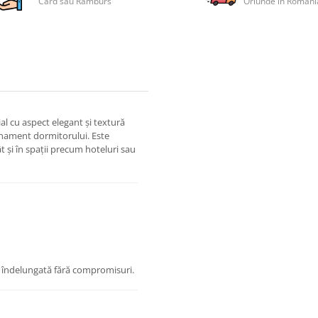
Card sau Ramburs
Oriunde in Romani
al cu aspect elegant și textură
finament dormitorului. Este
t și în spații precum hoteluri sau
re îndelungată fără compromisuri.