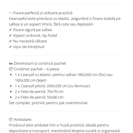
✨ Fixare perfectă și utilizare practică
Cearceaful este prevăzut cu elastic, asigurând o fixare stabilă pe
saltea și un aspect întins, fără cute sau deplasări.
✔ Fixare sigură pe saltea
✔ Aspect ordonat, tip hotel
✔ Nu necesită călcare
✔ Ușor de întreținut
🛌 Dimensiuni și conținut pachet
📦 Conținut pachet – 6 piese:
1 x Cearșaf cu elastic: pentru saltea 180x200 cm (fix) sau
160x200 cm (lejer)
1 x Cearșaf pilotă: 200x230 cm (cu fermoar)
2 x Fețe de pernă: 70x70 cm
2 x Fețe de pernă: 55x80 cm
Set complet, potrivit pentru pat matrimonial.
📦 Ambalare:
Produsul este ambalat într-o husă practică, ideală pentru
depozitare și transport, menținând lenjeria curată și organizată.