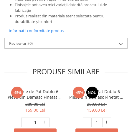
Finisajele pot avea mici variații datorită procesului de
fabricație
Produs realizat din materiale atent selectate pentru
durabilitate și confort
Informatii conformitate produs
Review-uri
(0)
PRODUSE SIMILARE
Lenjerie de Pat Dublu 6
Lenjerie de Pat Dublu 6
-45%
-45%
NOU
Piese din Damasc Finetat cu
Piese din Damasc Finetat cu
Cearceaf cu Elastic, Set
Cearceaf cu Elastic, Set
289,00 Lei
289,00 Lei
Premium Elegant Tip Hotel
Premium Elegant Tip Hotel
159,00 Lei
159,00 Lei
Albastru
Crem