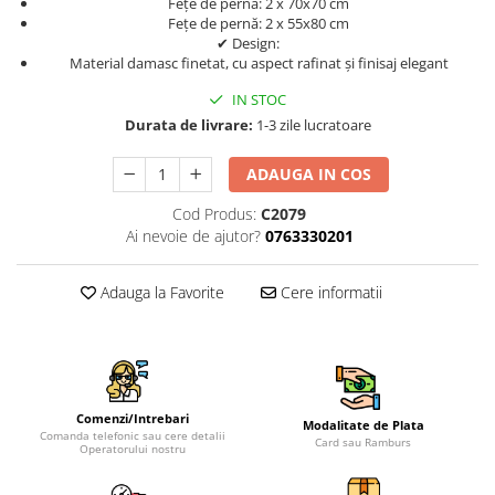
Fețe de pernă: 2 x 70x70 cm
Fețe de pernă: 2 x 55x80 cm
✔ Design:
Material damasc finetat, cu aspect rafinat și finisaj elegant
IN STOC
Durata de livrare:
1-3 zile lucratoare
ADAUGA IN COS
Cod Produs:
C2079
Ai nevoie de ajutor?
0763330201
Adauga la Favorite
Cere informatii
Comenzi/Intrebari
Modalitate de Plata
Comanda telefonic sau cere detalii
Card sau Ramburs
Operatorului nostru