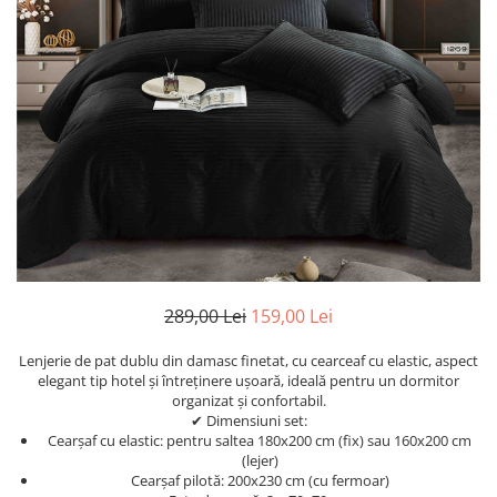
Cearceaf Normal
Lenjerii Pat Imprimeu 5D cu Elastic
Cearceaf cu Elastic pat 1 Persoana
Cearceaf cu Elastic pat 2 Persoane
Lenjerii Pat Inimi Brodate
Lenjerii Pat, Bumbac-Finet
Premium, 1 Persoana
Lenjerii Pat, Bumbac-Finet
Premium, 2 Persoane
Cearceaf cu Elastic
Cearceaf Normal
289,00 Lei
159,00 Lei
Lenjerie de pat dublu din damasc finetat, cu cearceaf cu elastic, aspect
elegant tip hotel și întreținere ușoară, ideală pentru un dormitor
organizat și confortabil.
✔ Dimensiuni set:
Cearșaf cu elastic: pentru saltea 180x200 cm (fix) sau 160x200 cm
(lejer)
Cearșaf pilotă: 200x230 cm (cu fermoar)