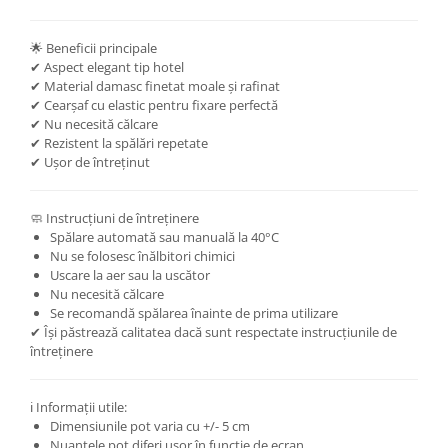
🌟 Beneficii principale
✔ Aspect elegant tip hotel
✔ Material damasc finetat moale și rafinat
✔ Cearșaf cu elastic pentru fixare perfectă
✔ Nu necesită călcare
✔ Rezistent la spălări repetate
✔ Ușor de întreținut
🧼 Instrucțiuni de întreținere
Spălare automată sau manuală la 40°C
Nu se folosesc înălbitori chimici
Uscare la aer sau la uscător
Nu necesită călcare
Se recomandă spălarea înainte de prima utilizare
✔ Își păstrează calitatea dacă sunt respectate instrucțiunile de
întreținere
ℹ️ Informații utile:
Dimensiunile pot varia cu +/- 5 cm
Nuanțele pot diferi ușor în funcție de ecran