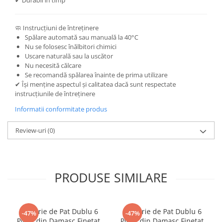
🧼 Instrucțiuni de întreținere
Spălare automată sau manuală la 40°C
Nu se folosesc înălbitori chimici
Uscare naturală sau la uscător
Nu necesită călcare
Se recomandă spălarea înainte de prima utilizare
✔ Își menține aspectul și calitatea dacă sunt respectate
instrucțiunile de întreținere
Informatii conformitate produs
Review-uri
(0)
PRODUSE SIMILARE
Lenjerie de Pat Dublu 6
Lenjerie de Pat Dublu 6
-47%
-47%
Piese din Damasc Finetat,
Piese din Damasc Finetat,