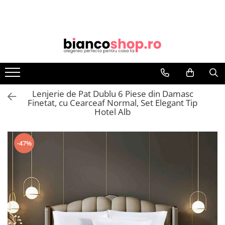
HUSE SCAUNE
HUSE CANAPEA/COLTAR/FOTOLII
PATURI PAT
HUSE DE PAT CU ELASTIC
CUVERTURI
Huse de Pat
LENJERII PAT
Produse Cocolino
HUSE SCAUN ELASTICE
HUSE CANAPEA
Patura Blana Iepure Artificiala
Huse Pat 140X200 cm
CUVERTURI PREMIUM
Huse de Pat Bumbac Finet, Pat
Lenjerii Cocolino 6 pcs 2 Persoane
Lenjeri Blana De Iepure Artificiala
Dublu
HUSE SCAUN COCOLINO
Huse Canapea 2 prs.
Paturi Cocolino 200x230
Huse Pat 160X200 cm
Lenjerii Damasc 1 Persoana
Lenjerii Cocolino 4 piese
Huse Canapea 3 prs.
HUSE SCAUN CATIFEA
Paturi Cocolino Blanita
Huse Pat Catifea Tip Topper
Lenjerii de Pat cu Pliuri 2 Persoane
Lenjerii Cocolino 6 piese
Lenjerie de Pat Dublu 6 Piese din Damasc
Huse Canapea Creponate 3 Locuri
HUSE PAT 180x200
HUSE SCAUN CREPONATE
Cearceaf cu Elastic
Patura Blana Iepure Artificiala
Finetat, cu Cearceaf Normal, Set Elegant Tip
HUSE COLTAR
Hotel Alb
Cearceaf Normal
Huse Pat Craciun
HUSE SCAUN LYCRA
Paturi Cocolino
HUSE FOTOLII
Huse Pat Bumbac Finet
Lenjerii De Pat Jacquard
Huse Pat Catifea
Lenjerii Pat 1 Persoana
-47%
Huse Pat Catifea Tip Topper
Lenjerii Pat Creponate Pat 2
Huse pat Cocolino
Persoane
Huse Pat Tricot
Lenjerii Pat cu Volanase
Lenjerii Pat Damasc 2 Persoane
Cearceaf cu Elastic