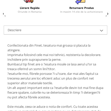
Livrare Rapida
Returnare Produs
Oriunde in Romania
In maxim 14 zile de la achizitionare
Descriere
Confectionata din Finet, tesatura mai groasa si placuta la
atingere.
Imprimata folosind cele mai noi tehnici, rezistenta la decolorare.
Inchidere prin suprapunere la perne.
Bumbacul tip finet are o ?esatura moale ce lasa aerul u?or sa
treaca oferind un somn lini?titor.
?esaturile moi, fibrele poroase ?i u?oare, dar mai ales faptul ca
trecerea aerului are loc eficient aduc un plus de confort net
superior altor materiale textile.
Un alt aspect important este ca ?esaturile devin tot mai fine dupa
fiecare spalare, culorile nu se deterioreaza în timp ?i detergen?ii
nu pot afecta fibrele acesteia.
Este moale, ceea ce aduce o nota de confort. Cu toate acestea