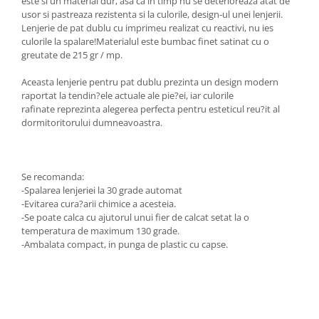
este si un material dur, asa ca in timp nu se deterioreaza atat de
usor si pastreaza rezistenta si la culorile, design-ul unei lenjerii.
Lenjerie de pat dublu cu imprimeu realizat cu reactivi, nu ies
culorile la spalare!Materialul este bumbac finet satinat cu o
greutate de 215 gr / mp.
Aceasta lenjerie pentru pat dublu prezinta un design modern
raportat la tendin?ele actuale ale pie?ei, iar culorile
rafinate reprezinta alegerea perfecta pentru esteticul reu?it al
dormitoritorului dumneavoastra.
Se recomanda:
-Spalarea lenjeriei la 30 grade automat
-Evitarea cura?arii chimice a acesteia.
-Se poate calca cu ajutorul unui fier de calcat setat la o
temperatura de maximum 130 grade.
-Ambalata compact, in punga de plastic cu capse.