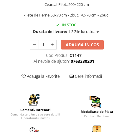
-Cearsaf Pilota200x220 cm
-Fete de Perne 50x70 cm - 2buc, 70x70 cm - 2buc
IN STOC
Durata de livrare:
1-3 Zile lucratoare
ADAUGA IN COS
Cod Produs:
C1147
Ai nevoie de ajutor?
0763330201
Adauga la Favorite
Cere informatii
Comenzi/Intrebari
Modalitate de Plata
Comanda telefonic sau cere detalii
Card sau Ramburs
Operatorului nostru