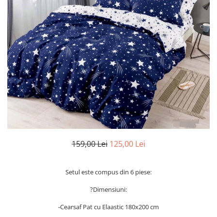
Cearceaf Normal
Lenjerii Pat Imprimeu 5D cu Elastic
Cearceaf cu Elastic pat 1 Persoana
Cearceaf cu Elastic pat 2 Persoane
Lenjerii Pat Inimi Brodate
Lenjerii Pat, Bumbac-Finet
Premium, 1 Persoana
Lenjerii Pat, Bumbac-Finet
Premium, 2 Persoane
Cearceaf cu Elastic
Cearceaf Normal
159,00 Lei
125,00 Lei
Setul este compus din 6 piese:
?Dimensiuni:
-Cearsaf Pat cu Elaastic 180x200 cm