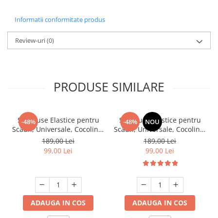
Informatii conformitate produs
Review-uri
(0)
PRODUSE SIMILARE
Set, Huse Elastice pentru
Set, Huse Elastice pentru
-48%
-48%
NOU
Scaun, Universale, Cocolino,
Scaun, Universale, Cocolino,
6 buc. Maro
6 buc, Ciocolatiu
189,00 Lei
189,00 Lei
99,00 Lei
99,00 Lei
ADAUGA IN COS
ADAUGA IN COS