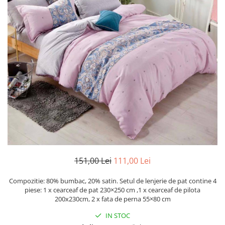
Cearceaf Normal
Lenjerii Pat Imprimeu 5D cu Elastic
Cearceaf cu Elastic pat 1 Persoana
Cearceaf cu Elastic pat 2 Persoane
Lenjerii Pat Inimi Brodate
Lenjerii Pat, Bumbac-Finet
Premium, 1 Persoana
Lenjerii Pat, Bumbac-Finet
Premium, 2 Persoane
Cearceaf cu Elastic
Cearceaf Normal
151,00 Lei
111,00 Lei
Compozitie: 80% bumbac, 20% satin. Setul de lenjerie de pat contine 4
piese: 1 x cearceaf de pat 230×250 cm ,1 x cearceaf de pilota
200x230cm, 2 x fata de perna 55×80 cm
IN STOC