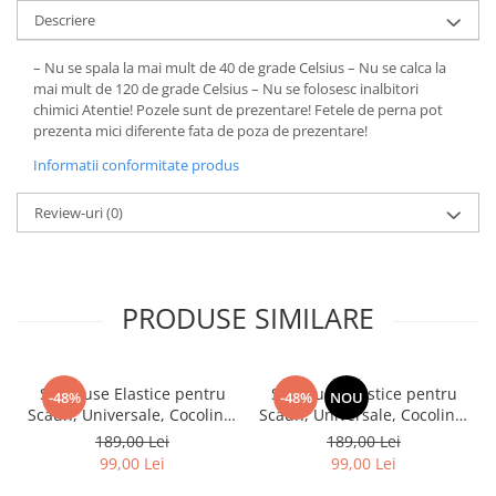
Descriere
– Nu se spala la mai mult de 40 de grade Celsius – Nu se calca la
mai mult de 120 de grade Celsius – Nu se folosesc inalbitori
chimici Atentie! Pozele sunt de prezentare! Fetele de perna pot
prezenta mici diferente fata de poza de prezentare!
Informatii conformitate produs
Review-uri
(0)
PRODUSE SIMILARE
Set, Huse Elastice pentru
Set, Huse Elastice pentru
-48%
-48%
NOU
Scaun, Universale, Cocolino,
Scaun, Universale, Cocolino,
6 buc. Maro
6 buc, Gri Descchis
189,00 Lei
189,00 Lei
99,00 Lei
99,00 Lei