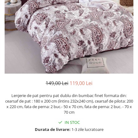
Cearceaf Normal
Lenjerii Pat Imprimeu 5D cu Elastic
Cearceaf cu Elastic pat 1 Persoana
Cearceaf cu Elastic pat 2 Persoane
Lenjerii Pat Inimi Brodate
Lenjerii Pat, Bumbac-Finet
Premium, 1 Persoana
Lenjerii Pat, Bumbac-Finet
Premium, 2 Persoane
Cearceaf cu Elastic
149,00 Lei
119,00 Lei
Cearceaf Normal
Lenjerie de pat pentru pat dublu din bumbac finet formata din:
cearsaf de pat : 180 x 200 cm (întins 232x240 cm), cearsaf de pilota: 200
x 220 cm, fata de perna: 2 buc.- 50 x 70 cm, fata de perna: 2 buc. - 70 x
70 cm
IN STOC
Durata de livrare:
1-3 zile lucratoare