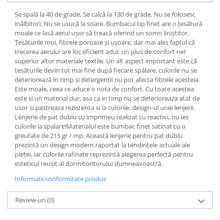
Se spală la 40 de grade, Se calcă la 130 de grade, Nu se folosesc
inălbitori, Nu se usucă la soare. Bumbacul tip finet are o țesătură
moale ce lasă aerul ușor să treacă oferind un somn liniștitor.
Țesăturile moi, fibrele poroase și ușoare, dar mai ales faptul că
trecerea aerului are loc eficient aduc un plus de confort net
superior altor materiale textile. Un alt aspect important este că
țesăturile devin tot mai fine după fiecare spălare, culorile nu se
deteriorează în timp și detergenții nu pot afecta fibrele acesteia.
Este moale, ceea ce aduce o nota de confort. Cu toate acestea
este si un material dur, asa ca in timp nu se deterioreaza atat de
usor si pastreaza rezistenta si la culorile, design-ul unei lenjerii.
Lenjerie de pat dublu cu imprimeu realizat cu reactivi, nu ies
culorile la spalare!Materialul este bumbac finet satinat cu o
greutate de 215 gr / mp. Această lenjerie pentru pat dublu
prezintă un design modern raportat la tendințele actuale ale
pieței, iar culorile rafinate reprezintă alegerea perfectă pentru
esteticul reușit al dormitoritorului dumneavoastră.
Informatii conformitate produs
Review-uri
(0)