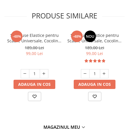
PRODUSE SIMILARE
Set, Huse Elastice pentru
Set, Huse Elastice pentru
-48%
-48%
NOU
Scaun, Universale, Cocolino,
Scaun, Universale, Cocolino,
6 buc. Maro
6 buc, Ciocolatiu
189,00 Lei
189,00 Lei
99,00 Lei
99,00 Lei
ADAUGA IN COS
ADAUGA IN COS
MAGAZINUL MEU