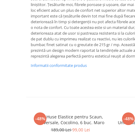
liniștitor. Țesăturile moi, fibrele poroase și ușoare, dar mai
loc eficient aduc un plus de confort net superior altor mater
important este că țesăturile devin tot mai fine după fiecare
deteriorează în timp și detergenții nu pot afecta fibrele ac
o nota de confort. Cu toate acestea este si un material dur,
deterioreaza atat de usor si pastreaza rezistenta si la culoril
de pat dublu cu imprimeu realizat cu reactivi, nu ies culoril
bumbac finet satinat cu o greutate de 215 gr / mp. Această
prezintă un design modern raportat la tendințele actuale ale 
reprezintă alegerea perfectă pentru esteticul reușit al do
Informatii conformitate produs
Set, Huse Elastice pentru Scaun,
Set,
-48%
-48%
Universale, Cocolino, 6 buc. Maro
Universa
189,00 Lei
99,00 Lei