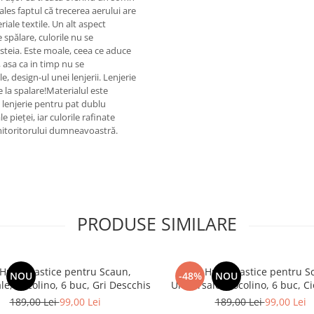
 ales faptul că trecerea aerului are
iale textile. Un alt aspect
 spălare, culorile nu se
esteia. Este moale, ceea ce aduce
 asa ca in timp nu se
e, design-ul unei lenjerii. Lenjerie
e la spalare!Materialul este
 lenjerie pentru pat dublu
pieței, iar culorile rafinate
rmitoritorului dumneavoastră.
PRODUSE SIMILARE
 Huse Elastice pentru Scaun,
Set, Huse Elastice pentru S
NOU
-48%
NOU
le, Cocolino, 6 buc, Gri Descchis
Universale, Cocolino, 6 buc, Ci
189,00 Lei
99,00 Lei
189,00 Lei
99,00 Lei