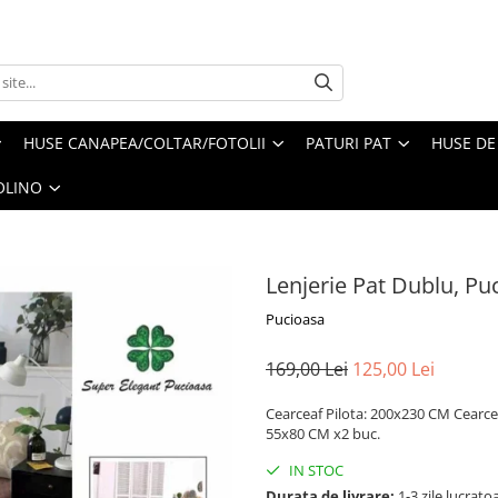
HUSE CANAPEA/COLTAR/FOTOLII
PATURI PAT
HUSE DE
OLINO
Lenjerie Pat Dublu, Pu
Pucioasa
169,00 Lei
125,00 Lei
Cearceaf Pilota: 200x230 CM Cearce
55x80 CM x2 buc.
IN STOC
Durata de livrare:
1-3 zile lucrato