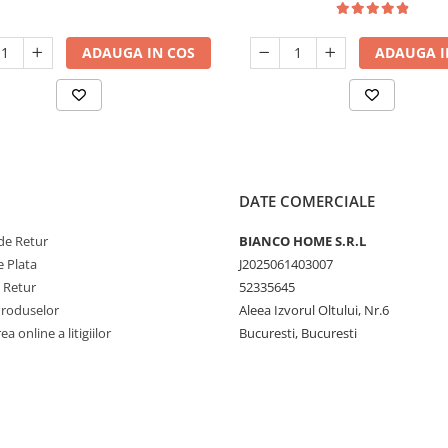
ADAUGA IN COS
ADAUGA I
DATE COMERCIALE
de Retur
BIANCO HOME S.R.L
 Plata
J2025061403007
e Retur
52335645
Produselor
Aleea Izvorul Oltului, Nr.6
a online a litigiilor
Bucuresti, Bucuresti