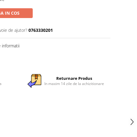
A IN COS
voie de ajutor?
0763330201
informatii
Returnare Produs
a
In maxim 14 zile de la achizitionare