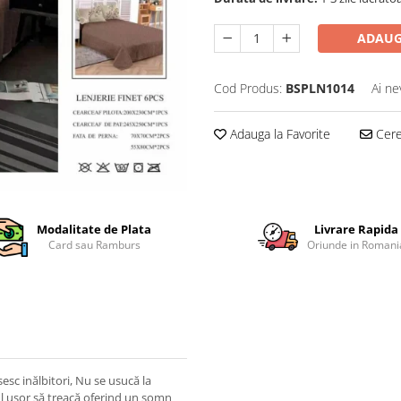
ADAUG
Cod Produs:
BSPLN1014
Ai ne
Adauga la Favorite
Cere 
Modalitate de Plata
Livrare Rapida
Card sau Ramburs
Oriunde in Romani
sesc inălbitori, Nu se usucă la
ul ușor să treacă oferind un somn