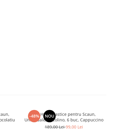
caun,
Set, Huse Elastice pentru Scaun,
Set, H
-48%
NOU
-48%
ocolatiu
Universale, Cocolino, 6 buc, Cappuccino
Universa
189,00 Lei
99,00 Lei