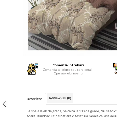
Cearceaf Normal
Lenjerii Pat Imprimeu 5D cu Elastic
Cearceaf cu Elastic pat 1 Persoana
Cearceaf cu Elastic pat 2 Persoane
Lenjerii Pat Inimi Brodate
Lenjerii Pat, Bumbac-Finet
Premium, 1 Persoana
Lenjerii Pat, Bumbac-Finet
Premium, 2 Persoane
Cearceaf cu Elastic
Comenzi/Intrebari
Comanda telefonic sau cere detalii
Cearceaf Normal
Operatorului nostru
Review-uri
(0)
Descriere
Se spală la 40 de grade, Se calcă la 130 de grade, Nu se folo
soare. Bumbacul tip finet are o țesătură moale ce lasă aer