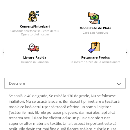
Comenzi/Intrebari
Modalitate de Plata
Comanda telefonic sau cere detalii
Card sau Ramburs
Operatorului nostru
Livrare Rapida
Returnare Produs
Oriunde in Romania
In maxim 14 zile de la achizitionare
Descriere
Se spală la 40 de grade, Se calcă la 130 de grade, Nu se folosesc
inălbitori, Nu se usucă la soare. Bumbacul tip finet are o țesătură
moale ce lasă aerul ușor să treacă oferind un somn liniștitor.
Țesăturile moi, fibrele poroase și ușoare, dar mai ales faptul că
trecerea aerului are loc eficient aduc un plus de confort net
superior altor materiale textile. Un alt aspect important este că
țesăturile devin tot mai fine după fiecare spălare, culorile nu se