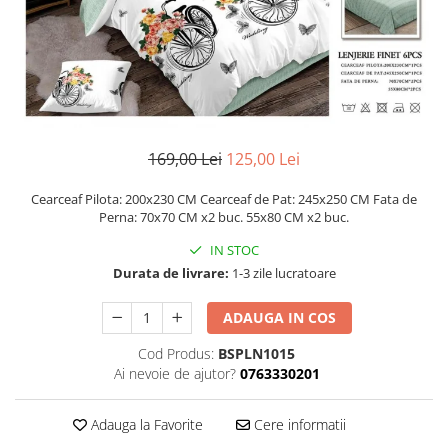
Cearceaf Normal
Lenjerii Pat Imprimeu 5D cu Elastic
Cearceaf cu Elastic pat 1 Persoana
Cearceaf cu Elastic pat 2 Persoane
Lenjerii Pat Inimi Brodate
Lenjerii Pat, Bumbac-Finet
169,00 Lei
125,00 Lei
Premium, 1 Persoana
Lenjerii Pat, Bumbac-Finet
Cearceaf Pilota: 200x230 CM Cearceaf de Pat: 245x250 CM Fata de
Premium, 2 Persoane
Perna: 70x70 CM x2 buc. 55x80 CM x2 buc.
Cearceaf cu Elastic
IN STOC
Cearceaf Normal
Durata de livrare:
1-3 zile lucratoare
ADAUGA IN COS
Cod Produs:
BSPLN1015
Ai nevoie de ajutor?
0763330201
Adauga la Favorite
Cere informatii