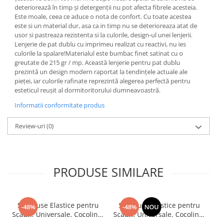
deteriorează în timp și detergenții nu pot afecta fibrele acesteia.
Este moale, ceea ce aduce o nota de confort. Cu toate acestea
este si un material dur, asa ca in timp nu se deterioreaza atat de
usor si pastreaza rezistenta si la culorile, design-ul unei lenjerii.
Lenjerie de pat dublu cu imprimeu realizat cu reactivi, nu ies
culorile la spalare!Materialul este bumbac finet satinat cu o
greutate de 215 gr / mp. Această lenjerie pentru pat dublu
prezintă un design modern raportat la tendințele actuale ale
pieței, iar culorile rafinate reprezintă alegerea perfectă pentru
esteticul reușit al dormitoritorului dumneavoastră.
Informatii conformitate produs
Review-uri
(0)
PRODUSE SIMILARE
Set, Huse Elastice pentru
Set, Huse Elastice pentru
-48%
-48%
NOU
Scaun, Universale, Cocolino,
Scaun, Universale, Cocolino,