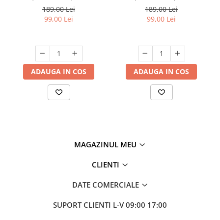
6 buc. Maro
6 buc, Gri Descchis
189,00 Lei
189,00 Lei
99,00 Lei
99,00 Lei
ADAUGA IN COS
ADAUGA IN COS
MAGAZINUL MEU
CLIENTI
DATE COMERCIALE
SUPORT CLIENTI
L-V 09:00 17:00