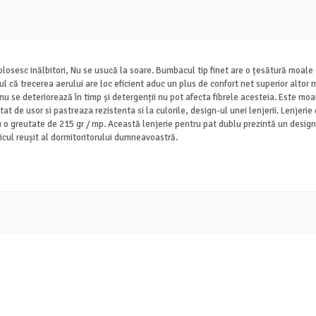
losesc inălbitori, Nu se usucă la soare. Bumbacul tip finet are o țesătură moale c
ul că trecerea aerului are loc eficient aduc un plus de confort net superior altor 
e nu se deteriorează în timp și detergenții nu pot afecta fibrele acesteia. Este m
at de usor si pastreaza rezistenta si la culorile, design-ul unei lenjerii. Lenjerie
u o greutate de 215 gr / mp. Această lenjerie pentru pat dublu prezintă un design
icul reușit al dormitoritorului dumneavoastră.