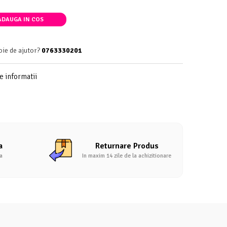
DAUGA IN COS
oie de ajutor?
0763330201
 informatii
a
Returnare Produs
a
In maxim 14 zile de la achizitionare