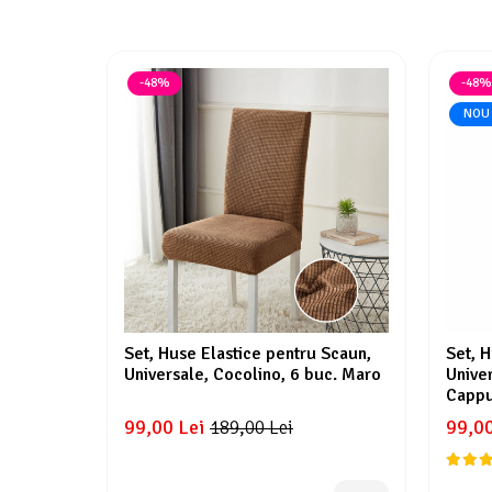
-48%
-48%
NOU
Set, Huse Elastice pentru Scaun,
Set, 
Universale, Cocolino, 6 buc. Maro
Univer
Cappu
99,00 Lei
99,00
189,00 Lei