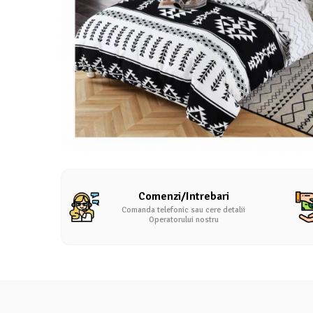
Lenjerii Pat Imprimeu 5D cu Elastic
Cearceaf cu Elastic pat 1 Persoana
Cearceaf cu Elastic pat 2 Persoane
Lenjerii Pat Inimi Brodate
Lenjerii Pat, Bumbac-Finet Premium, 1
Persoana
Lenjerii Pat, Bumbac-Finet Premium, 2
Persoane
Cearceaf cu Elastic
Cearceaf Normal
Comenzi/Intrebari
Comanda telefonic sau cere detalii
Operatorului nostru