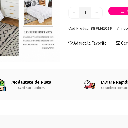
A
Cod Produs:
BSPLN1055
Ai nev
Adauga la Favorite
Cere
Modalitate de Plata
Livrare Rapid
Card sau Ramburs
Oriunde in Romani