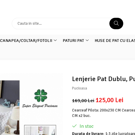
 CANAPEA/COLTAR/FOTOLII
PATURI PAT
HUSE DE PAT CU ELA
Lenjerie Pat Dublu, P
Pucioasa
125,00 Lei
169,00 Lei
Cearceaf Pilota: 200x230 CM Cearcea
CM x2 buc.
In stoc
Durata de livrare:
1-3 zile lucratoar