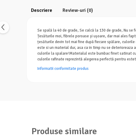
Descriere
Review-uri
(0)
Se spală la 40 de grade, Se calcă la 130 de grade, Nu se fo
Țesăturile moi, fibrele poroase și ușoare, dar mai ales fapt
țesăturile devin tot mai fine după fiecare spălare, culoril
este si un material dur, asa ca in timp nu se deterioreaza at
culorile la spalare!Materialul este bumbac finet satinat c
culorile rafinate reprezintă alegerea perfectă pentru estet
Informatii conformitate produs
Produse similare