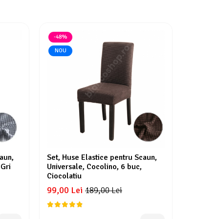
-48%
-48%
NOU
aun,
Set, Huse Elastice pentru Scaun,
Set, Hus
 Gri
Universale, Cocolino, 6 buc,
Universa
Ciocolatiu
Cenusiu
99,00 Lei
99,00 L
189,00 Lei