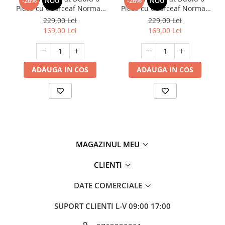
-26%
NOU
-26%
NOU
Piese cu Cearceaf Normal,
Piese cu Cearceaf Normal,
Pliuri 3D, Bumbac Finet
Pliuri 3D, Bumbac Finet
229,00 Lei
229,00 Lei
100%
100%
169,00 Lei
169,00 Lei
ADAUGA IN COS
ADAUGA IN COS
MAGAZINUL MEU
CLIENTI
DATE COMERCIALE
SUPORT CLIENTI
L-V 09:00 17:00