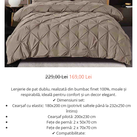
Cearceaf Normal
Lenjerii Pat Imprimeu 5D cu Elastic
Cearceaf cu Elastic pat 1 Persoana
Cearceaf cu Elastic pat 2 Persoane
Lenjerii Pat Inimi Brodate
Lenjerii Pat, Bumbac-Finet
Premium, 1 Persoana
Lenjerii Pat, Bumbac-Finet
Premium, 2 Persoane
Cearceaf cu Elastic
229,00 Lei
169,00 Lei
Cearceaf Normal
Lenjerie de pat dublu, realizată din bumbac finet 100%, moale și
respirabilă, ideală pentru confort și un decor elegant.
✔ Dimensiuni set:
Cearșaf cu elastic: 180x200 cm (potrivit saltele până la 232x250 cm
întins)
Cearșaf pilotă: 200x230 cm
Fețe de pernă: 2 x 50x70 cm
Fețe de pernă: 2 x 70x70 cm
✔ Compatibilitate: