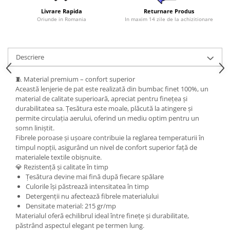
Livrare Rapida
Returnare Produs
Oriunde in Romania
In maxim 14 zile de la achizitionare
Descriere
🧵 Material premium – confort superior
Această lenjerie de pat este realizată din bumbac finet 100%, un
material de calitate superioară, apreciat pentru finețea și
durabilitatea sa. Țesătura este moale, plăcută la atingere și
permite circulația aerului, oferind un mediu optim pentru un
somn liniștit.
Fibrele poroase și ușoare contribuie la reglarea temperaturii în
timpul nopții, asigurând un nivel de confort superior față de
materialele textile obișnuite.
💎 Rezistență și calitate în timp
Țesătura devine mai fină după fiecare spălare
Culorile își păstrează intensitatea în timp
Detergenții nu afectează fibrele materialului
Densitate material: 215 gr/mp
Materialul oferă echilibrul ideal între finețe și durabilitate,
păstrând aspectul elegant pe termen lung.