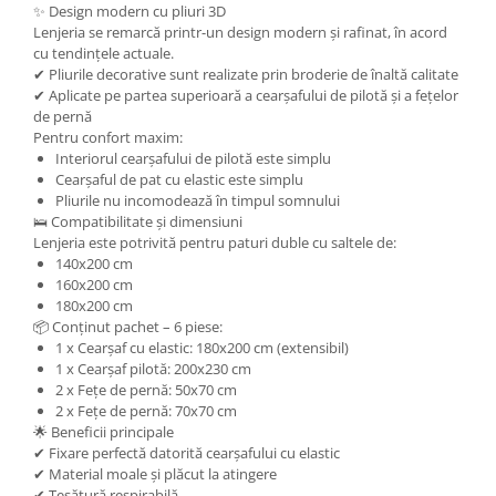
✨ Design modern cu pliuri 3D
Lenjeria se remarcă printr-un design modern și rafinat, în acord
cu tendințele actuale.
✔ Pliurile decorative sunt realizate prin broderie de înaltă calitate
✔ Aplicate pe partea superioară a cearșafului de pilotă și a fețelor
de pernă
Pentru confort maxim:
Interiorul cearșafului de pilotă este simplu
Cearșaful de pat cu elastic este simplu
Pliurile nu incomodează în timpul somnului
🛌 Compatibilitate și dimensiuni
Lenjeria este potrivită pentru paturi duble cu saltele de:
140x200 cm
160x200 cm
180x200 cm
📦 Conținut pachet – 6 piese:
1 x Cearșaf cu elastic: 180x200 cm (extensibil)
1 x Cearșaf pilotă: 200x230 cm
2 x Fețe de pernă: 50x70 cm
2 x Fețe de pernă: 70x70 cm
🌟 Beneficii principale
✔ Fixare perfectă datorită cearșafului cu elastic
✔ Material moale și plăcut la atingere
✔ Țesătură respirabilă