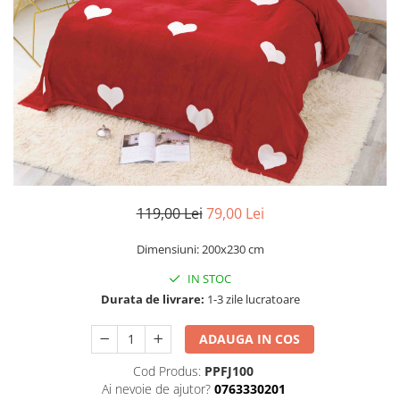
Cearceaf Normal
Lenjerii Pat Imprimeu 5D cu Elastic
Cearceaf cu Elastic pat 1 Persoana
Cearceaf cu Elastic pat 2 Persoane
Lenjerii Pat Inimi Brodate
Lenjerii Pat, Bumbac-Finet
Premium, 1 Persoana
Lenjerii Pat, Bumbac-Finet
Premium, 2 Persoane
119,00 Lei
79,00 Lei
Cearceaf cu Elastic
Cearceaf Normal
Dimensiuni: 200x230 cm
IN STOC
Durata de livrare:
1-3 zile lucratoare
ADAUGA IN COS
Cod Produs:
PPFJ100
Ai nevoie de ajutor?
0763330201