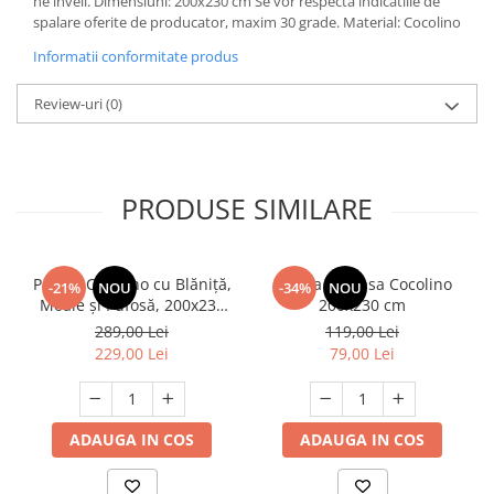
ne inveli. Dimensiuni: 200x230 cm Se vor respecta indicatiile de
spalare oferite de producator, maxim 30 grade. Material: Cocolino
Informatii conformitate produs
Review-uri
(0)
PRODUSE SIMILARE
Pătură Cocolino cu Blăniță,
Patura Pufoasa Cocolino
-21%
NOU
-34%
NOU
Moale și Pufosă, 200x230
200x230 cm
cm, 3.5 kg cu Fermoar,
289,00 Lei
119,00 Lei
Crem
229,00 Lei
79,00 Lei
ADAUGA IN COS
ADAUGA IN COS