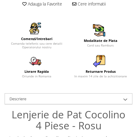
Adauga la Favorite
Cere informatii
Comenzi/Intrebari
Modalitate de Plata
Comanda telefonic sau cere detalii
Card sau Ramburs
Operatorului nostru
Livrare Rapida
Returnare Produs
Oriunde in Romania
In maxim 14 zile de la achizitionare
Descriere
Lenjerie de Pat Cocolino
4 Piese - Rosu