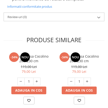
Informatii conformitate produs
Review-uri
(0)
PRODUSE SIMILARE
Patura Pufoasa Cocolino
Patura Pufoasa Cocolino
-34%
NOU
-34%
NOU
200x230 cm
200x230 cm
119,00 Lei
119,00 Lei
79,00 Lei
79,00 Lei
ADAUGA IN COS
ADAUGA IN COS