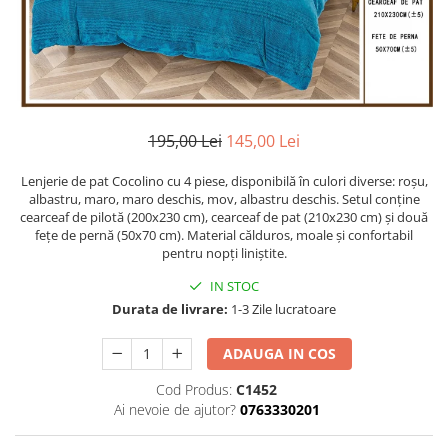
Cearceaf Normal
Lenjerii Pat Imprimeu 5D cu Elastic
Cearceaf cu Elastic pat 1 Persoana
Cearceaf cu Elastic pat 2 Persoane
Lenjerii Pat Inimi Brodate
195,00 Lei
145,00 Lei
Lenjerii Pat, Bumbac-Finet
Premium, 1 Persoana
Lenjerie de pat Cocolino cu 4 piese, disponibilă în culori diverse: roșu,
Lenjerii Pat, Bumbac-Finet
albastru, maro, maro deschis, mov, albastru deschis. Setul conține
Premium, 2 Persoane
cearceaf de pilotă (200x230 cm), cearceaf de pat (210x230 cm) și două
fețe de pernă (50x70 cm). Material călduros, moale și confortabil
Cearceaf cu Elastic
pentru nopți liniștite.
Cearceaf Normal
IN STOC
Durata de livrare:
1-3 Zile lucratoare
ADAUGA IN COS
Cod Produs:
C1452
Ai nevoie de ajutor?
0763330201