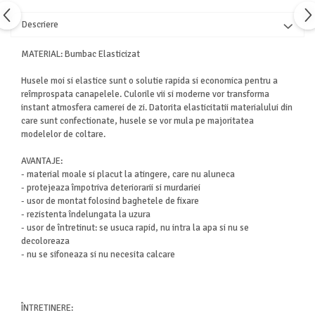
Descriere
MATERIAL: Bumbac Elasticizat
Husele moi si elastice sunt o solutie rapida si economica pentru a
reîmprospata canapelele. Culorile vii si moderne vor transforma
instant atmosfera camerei de zi. Datorita elasticitatii materialului din
care sunt confectionate, husele se vor mula pe majoritatea
modelelor de coltare.
AVANTAJE:
- material moale si placut la atingere, care nu aluneca
- protejeaza împotriva deteriorarii si murdariei
- usor de montat folosind baghetele de fixare
- rezistenta îndelungata la uzura
- usor de întretinut: se usuca rapid, nu intra la apa si nu se
decoloreaza
- nu se sifoneaza si nu necesita calcare
ÎNTRETINERE: