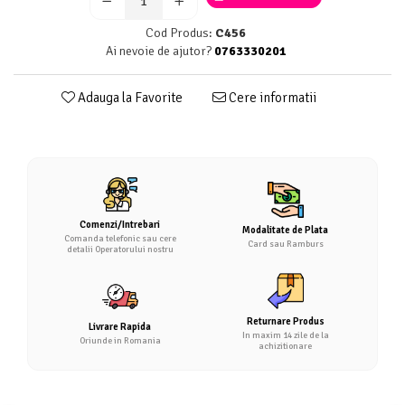
Cod Produs:
C456
Ai nevoie de ajutor?
0763330201
Adauga la Favorite
Cere informatii
Comenzi/Intrebari
Modalitate de Plata
Comanda telefonic sau cere
Card sau Ramburs
detalii Operatorului nostru
Returnare Produs
Livrare Rapida
In maxim 14 zile de la
Oriunde in Romania
achizitionare