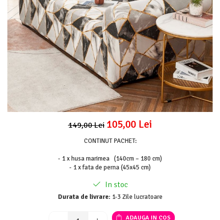
Lenjerii Pat Imprimeu 5D cu Elastic
Cearceaf cu Elastic pat 1 Persoana
Cearceaf cu Elastic pat 2 Persoane
Lenjerii Pat Inimi Brodate
Lenjerii Pat, Bumbac-Finet Premium, 1
Persoana
Lenjerii Pat, Bumbac-Finet Premium, 2
Persoane
Cearceaf cu Elastic
105,00 Lei
149,00 Lei
Cearceaf Normal
CONTINUT PACHET:
- 1 x husa marimea (140cm – 180 cm)
- 1 x fata de perna (45x45 cm)
In stoc
Durata de livrare:
1-3 Zile lucratoare
ADAUGA IN COS