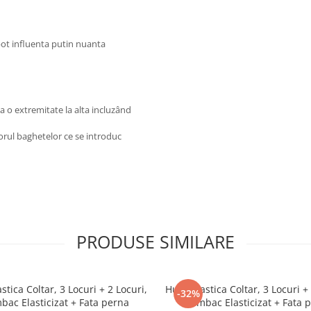
 pot influenta putin nuanta
a o extremitate la alta incluzând
torul baghetelor ce se introduc
PRODUSE SIMILARE
stica Coltar, 3 Locuri + 2 Locuri,
Husa Elastica Coltar, 3 Locuri + 
-32%
ac Elasticizat + Fata perna
Bumbac Elasticizat + Fata 