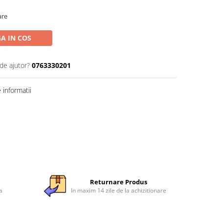
are
A IN COS
de ajutor?
0763330201
informatii
Returnare Produs
a
In maxim 14 zile de la achizitionare