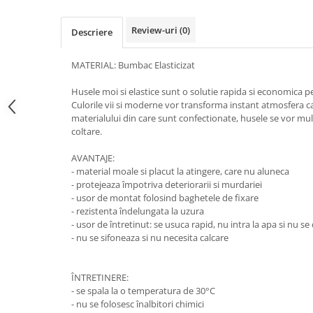
Review-uri
(0)
Descriere
MATERIAL: Bumbac Elasticizat
Husele moi si elastice sunt o solutie rapida si economica 
Culorile vii si moderne vor transforma instant atmosfera cam
materialului din care sunt confectionate, husele se vor m
coltare.
AVANTAJE:
- material moale si placut la atingere, care nu aluneca
- protejeaza împotriva deteriorarii si murdariei
- usor de montat folosind baghetele de fixare
- rezistenta îndelungata la uzura
- usor de întretinut: se usuca rapid, nu intra la apa si nu s
- nu se sifoneaza si nu necesita calcare
ÎNTRETINERE:
- se spala la o temperatura de 30°C
- nu se folosesc înalbitori chimici