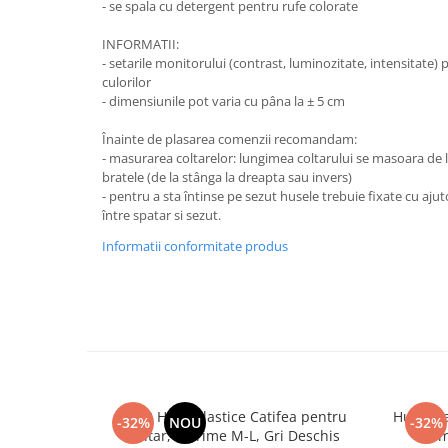
- se spala cu detergent pentru rufe colorate
INFORMATII:
- setarile monitorului (contrast, luminozitate, intensitate)
culorilor
- dimensiunile pot varia cu pâna la ± 5 cm
Înainte de plasarea comenzii recomandam:
- masurarea coltarelor: lungimea coltarului se masoara de l
bratele (de la stânga la dreapta sau invers)
- pentru a sta întinse pe sezut husele trebuie fixate cu aju
între spatar si sezut.
Informatii conformitate produs
Set 2 Huse Elastice Catifea pentru
Husa Ela
-32%
NOU
-32%
Coltar, Marime M-L, Gri Deschis
Bumb