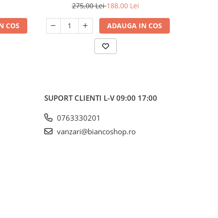
275,00 Lei
188,00 Lei
2
N COS
ADAUGA IN COS
SUPORT CLIENTI
L-V 09:00 17:00
0763330201
vanzari@biancoshop.ro