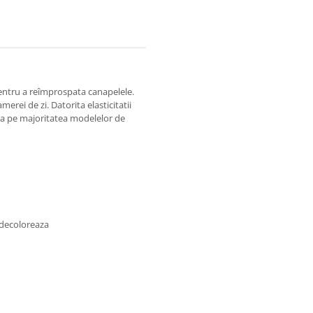
pentru a reîmprospata canapelele.
erei de zi. Datorita elasticitatii
ula pe majoritatea modelelor de
e decoloreaza