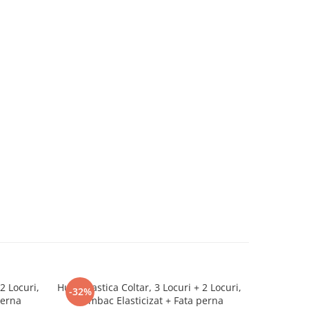
2 Locuri,
Husa Elastica Coltar, 3 Locuri + 2 Locuri,
Husa Elasti
-32%
-32%
perna
Bumbac Elasticizat + Fata perna
Bumbac