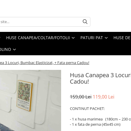
HUSE CANAPEA/COLTAR/FOTOLII
PATURI PAT
HUSE DE
OLINO
a 3 Locuri, Bumbac Elasticizat, + Fata perna Cadou!
Husa Canapea 3 Locuri,
Cadou!
159,00 Lei
119,00 Lei
CONTINUT PACHET:
- 1 x husa marimea (180cm – 230 
- 1 x fata de perna (45x45 cm)