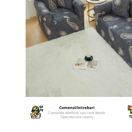
Cearceaf Normal
Lenjerii Pat Imprimeu 5D cu Elastic
Cearceaf cu Elastic pat 1 Persoana
Cearceaf cu Elastic pat 2 Persoane
Lenjerii Pat Inimi Brodate
Lenjerii Pat, Bumbac-Finet
Premium, 1 Persoana
Lenjerii Pat, Bumbac-Finet
Premium, 2 Persoane
Cearceaf cu Elastic
Cearceaf Normal
Comenzi/Intrebari
Comanda telefonic sau cere detalii
Operatorului nostru