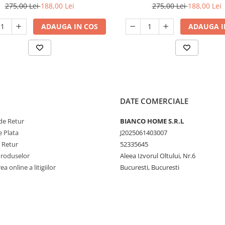
275,00 Lei
188,00 Lei
275,00 Lei
188,00 Lei
ADAUGA IN COS
ADAUGA I
DATE COMERCIALE
de Retur
BIANCO HOME S.R.L
 Plata
J2025061403007
e Retur
52335645
Produselor
Aleea Izvorul Oltului, Nr.6
a online a litigiilor
Bucuresti, Bucuresti