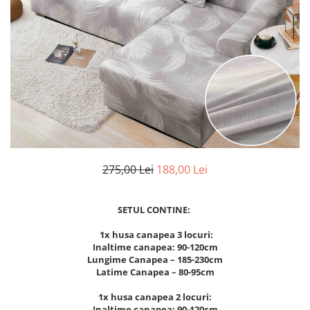
Cearceaf Normal
Lenjerii Pat Imprimeu 5D cu Elastic
Cearceaf cu Elastic pat 1 Persoana
Cearceaf cu Elastic pat 2 Persoane
Lenjerii Pat Inimi Brodate
Lenjerii Pat, Bumbac-Finet
Premium, 1 Persoana
Lenjerii Pat, Bumbac-Finet
Premium, 2 Persoane
275,00 Lei
188,00 Lei
Cearceaf cu Elastic
Cearceaf Normal
SETUL CONTINE:
1x husa canapea 3 locuri:
Inaltime canapea: 90-120cm
Lungime Canapea – 185-230cm
Latime Canapea – 80-95cm
1x husa canapea 2 locuri:
Inaltime canapea: 90-120cm