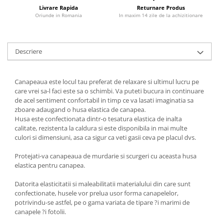
Livrare Rapida
Returnare Produs
Oriunde in Romania
In maxim 14 zile de la achizitionare
Descriere
Canapeaua este locul tau preferat de relaxare si ultimul lucru pe
care vrei sa-l faci este sa o schimbi. Va puteti bucura in continuare
de acel sentiment confortabil in timp ce va lasati imaginatia sa
zboare adaugand o husa elastica de canapea.
Husa este confectionata dintr-o tesatura elastica de inalta
calitate, rezistenta la caldura si este disponibila in mai multe
culori si dimensiuni, asa ca sigur ca veti gasii ceva pe placul dvs.
Protejati-va canapeaua de murdarie si scurgeri cu aceasta husa
elastica pentru canapea.
Datorita elasticitatii si maleabilitatii materialului din care sunt
confectionate, husele vor prelua usor forma canapelelor,
potrivindu-se astfel, pe o gama variata de tipare ?i marimi de
canapele ?i fotolii.