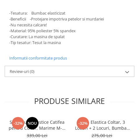
-Tesatura: Bumbac elasticizat
-Beneficii -Protejare impotriva petelor si murdariei
-Nu necesita calcare!
-Material: 95% poliester 5% spandex
-Curatare: La masina de spalat
-Tip tesatur: Tesut la masina
Informatii conformitate produs
Review-uri
(0)
PRODUSE SIMILARE
Set 2 Huse Elastice Catifea
Husa Elastica Coltar, 3
-32%
NOU
-32%
pentru Coltar, Marime M-L,
Locuri + 2 Locuri, Bumbac
Gri Deschis
Elasticizat + Fata perna
339,00 Lei
275,00 Lei