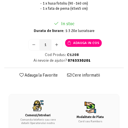
- 1 x husa fotoliu (90 -140 cm)
- 1 x fata de perna (45x45 cm)
In stoc
Durata de livrare:
1-3 Zile lucratoare
ADAUGA IN COS
Cod Produs:
C1208
Ai nevoie de ajutor?
0763330201
Adauga la Favorite
Cere informatii
Comenzi/Intrebari
Modalitate de Plata
Comanda telefonic sau cere
Card sau Ramburs
detalii Operatorului nostru