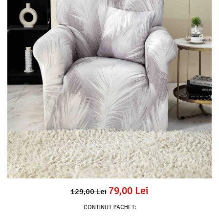
Lenjerii Pat Imprimeu 5D cu Elastic
Cearceaf cu Elastic pat 1 Persoana
Cearceaf cu Elastic pat 2 Persoane
Lenjerii Pat Inimi Brodate
Lenjerii Pat, Bumbac-Finet Premium, 1
Persoana
Lenjerii Pat, Bumbac-Finet Premium, 2
Persoane
Cearceaf cu Elastic
Cearceaf Normal
79,00 Lei
129,00 Lei
CONTINUT PACHET: