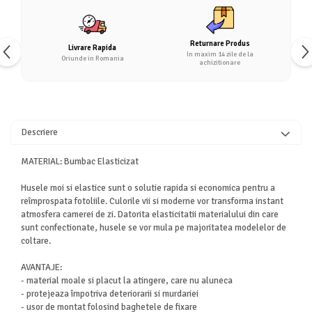
Returnare Produs
Livrare Rapida
In maxim 14 zile de la
Oriunde in Romania
achizitionare
Descriere
MATERIAL: Bumbac Elasticizat
Husele moi si elastice sunt o solutie rapida si economica pentru a
reîmprospata fotoliile. Culorile vii si moderne vor transforma instant
atmosfera camerei de zi. Datorita elasticitatii materialului din care
sunt confectionate, husele se vor mula pe majoritatea modelelor de
coltare.
AVANTAJE:
- material moale si placut la atingere, care nu aluneca
- protejeaza împotriva deteriorarii si murdariei
- usor de montat folosind baghetele de fixare