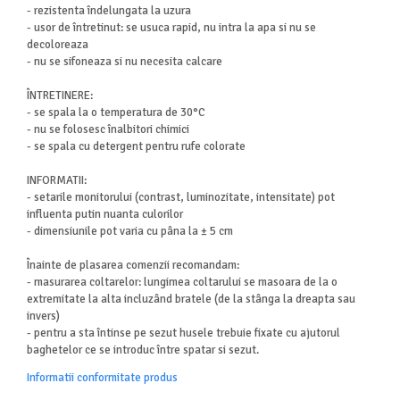
- rezistenta îndelungata la uzura
- usor de întretinut: se usuca rapid, nu intra la apa si nu se
decoloreaza
- nu se sifoneaza si nu necesita calcare
ÎNTRETINERE:
- se spala la o temperatura de 30°C
- nu se folosesc înalbitori chimici
- se spala cu detergent pentru rufe colorate
INFORMATII:
- setarile monitorului (contrast, luminozitate, intensitate) pot
influenta putin nuanta culorilor
- dimensiunile pot varia cu pâna la ± 5 cm
Înainte de plasarea comenzii recomandam:
- masurarea coltarelor: lungimea coltarului se masoara de la o
extremitate la alta incluzând bratele (de la stânga la dreapta sau
invers)
- pentru a sta întinse pe sezut husele trebuie fixate cu ajutorul
baghetelor ce se introduc între spatar si sezut.
Informatii conformitate produs