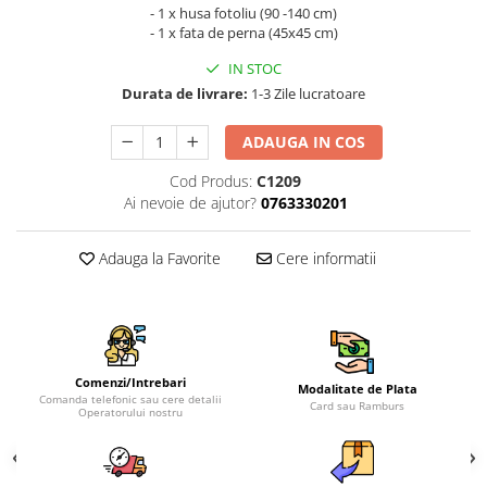
- 1 x husa fotoliu (90 -140 cm)
- 1 x fata de perna (45x45 cm)
IN STOC
Durata de livrare:
1-3 Zile lucratoare
ADAUGA IN COS
Cod Produs:
C1209
Ai nevoie de ajutor?
0763330201
Adauga la Favorite
Cere informatii
Comenzi/Intrebari
Modalitate de Plata
Comanda telefonic sau cere detalii
Card sau Ramburs
Operatorului nostru