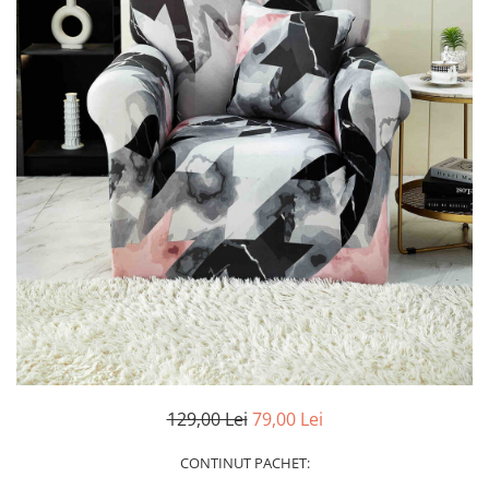
Cearceaf Normal
Lenjerii Pat Imprimeu 5D cu Elastic
Cearceaf cu Elastic pat 1 Persoana
Cearceaf cu Elastic pat 2 Persoane
Lenjerii Pat Inimi Brodate
Lenjerii Pat, Bumbac-Finet
Premium, 1 Persoana
Lenjerii Pat, Bumbac-Finet
Premium, 2 Persoane
Cearceaf cu Elastic
Cearceaf Normal
129,00 Lei
79,00 Lei
CONTINUT PACHET: