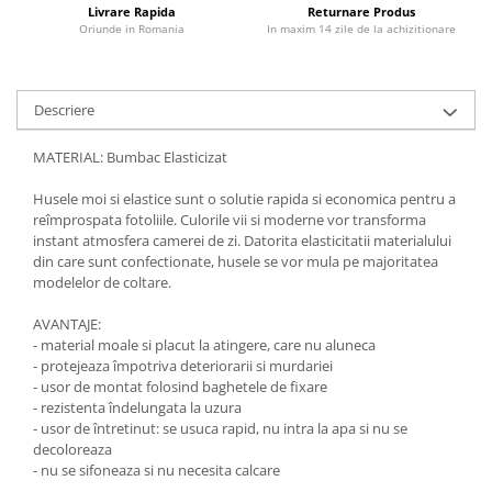
Livrare Rapida
Returnare Produs
Oriunde in Romania
In maxim 14 zile de la achizitionare
Descriere
MATERIAL: Bumbac Elasticizat
Husele moi si elastice sunt o solutie rapida si economica pentru a
reîmprospata fotoliile. Culorile vii si moderne vor transforma
instant atmosfera camerei de zi. Datorita elasticitatii materialului
din care sunt confectionate, husele se vor mula pe majoritatea
modelelor de coltare.
AVANTAJE:
- material moale si placut la atingere, care nu aluneca
- protejeaza împotriva deteriorarii si murdariei
- usor de montat folosind baghetele de fixare
- rezistenta îndelungata la uzura
- usor de întretinut: se usuca rapid, nu intra la apa si nu se
decoloreaza
- nu se sifoneaza si nu necesita calcare