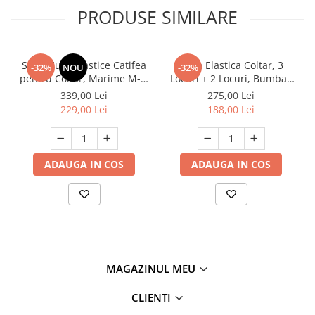
PRODUSE SIMILARE
Set 2 Huse Elastice Catifea
Husa Elastica Coltar, 3
-32%
NOU
-32%
pentru Coltar, Marime M-L,
Locuri + 2 Locuri, Bumbac
Gri Deschis
Elasticizat + Fata perna
339,00 Lei
275,00 Lei
229,00 Lei
188,00 Lei
ADAUGA IN COS
ADAUGA IN COS
MAGAZINUL MEU
CLIENTI