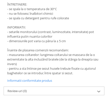
ÎNTRETINERE:
- se spala la o temperatura de 30°C
- nu se folosesc înalbitori chimici
- se spala cu detergent pentru rufe colorate
INFORMATII:
- setarile monitorului (contrast, luminozitate, intensitate) pot
influenta putin nuanta culorilor
- dimensiunile pot varia cu pâna la ± 5 cm
Înainte de plasarea comenzii recomandam:
- masurarea coltarelor: lungimea coltarului se masoara de la o
extremitate la alta incluzând bratele (de la stânga la dreapta sau
invers)
- pentru a sta întinse pe sezut husele trebuie fixate cu ajutorul
baghetelor ce se introduc între spatar si sezut.
Informatii conformitate produs
Review-uri
(0)