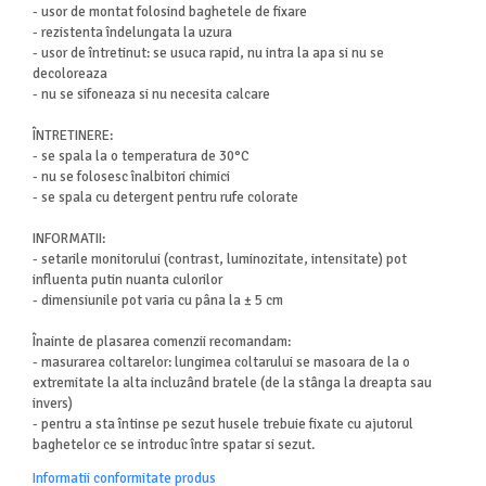
- usor de montat folosind baghetele de fixare
- rezistenta îndelungata la uzura
- usor de întretinut: se usuca rapid, nu intra la apa si nu se
decoloreaza
- nu se sifoneaza si nu necesita calcare
ÎNTRETINERE:
- se spala la o temperatura de 30°C
- nu se folosesc înalbitori chimici
- se spala cu detergent pentru rufe colorate
INFORMATII:
- setarile monitorului (contrast, luminozitate, intensitate) pot
influenta putin nuanta culorilor
- dimensiunile pot varia cu pâna la ± 5 cm
Înainte de plasarea comenzii recomandam:
- masurarea coltarelor: lungimea coltarului se masoara de la o
extremitate la alta incluzând bratele (de la stânga la dreapta sau
invers)
- pentru a sta întinse pe sezut husele trebuie fixate cu ajutorul
baghetelor ce se introduc între spatar si sezut.
Informatii conformitate produs