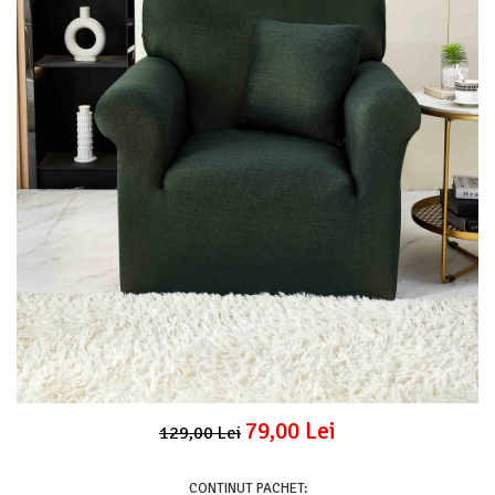
Lenjerii Pat Imprimeu 5D cu Elastic
Cearceaf cu Elastic pat 1 Persoana
Cearceaf cu Elastic pat 2 Persoane
Lenjerii Pat Inimi Brodate
Lenjerii Pat, Bumbac-Finet Premium, 1
Persoana
Lenjerii Pat, Bumbac-Finet Premium, 2
Persoane
Cearceaf cu Elastic
Cearceaf Normal
79,00 Lei
129,00 Lei
CONTINUT PACHET: