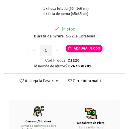
- 1 x husa fotoliu (90 -140 cm)
- 1 x fata de perna (45x45 cm)
In stoc
Durata de livrare:
1-3 Zile lucratoare
ADAUGA IN COS
Cod Produs:
C1220
Ai nevoie de ajutor?
0763330201
Adauga la Favorite
Cere informatii
Comenzi/Intrebari
Modalitate de Plata
Comanda telefonic sau cere
Card sau Ramburs