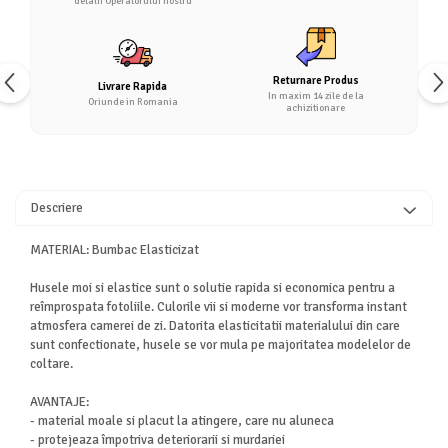
detalii Operatorului nostru
Returnare Produs
Livrare Rapida
In maxim 14 zile de la
Oriunde in Romania
achizitionare
Descriere
MATERIAL: Bumbac Elasticizat
Husele moi si elastice sunt o solutie rapida si economica pentru a
reîmprospata fotoliile. Culorile vii si moderne vor transforma instant
atmosfera camerei de zi. Datorita elasticitatii materialului din care
sunt confectionate, husele se vor mula pe majoritatea modelelor de
coltare.
AVANTAJE:
- material moale si placut la atingere, care nu aluneca
- protejeaza împotriva deteriorarii si murdariei