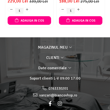
229,00 Lei
188,00 Lei
339,00 Lei
275,00 Lei
ADAUGA IN COS
ADAUGA IN COS
MAGAZINUL MEU
CLIENTI
Date comerciale
Suport clienti
L-V 09:00 17:00
0763330201
vanzari@biancoshop.ro