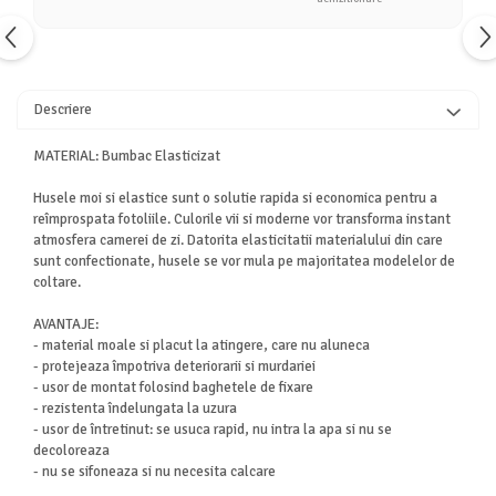
Descriere
MATERIAL: Bumbac Elasticizat
Husele moi si elastice sunt o solutie rapida si economica pentru a
reîmprospata fotoliile. Culorile vii si moderne vor transforma instant
atmosfera camerei de zi. Datorita elasticitatii materialului din care
sunt confectionate, husele se vor mula pe majoritatea modelelor de
coltare.
AVANTAJE:
- material moale si placut la atingere, care nu aluneca
- protejeaza împotriva deteriorarii si murdariei
- usor de montat folosind baghetele de fixare
- rezistenta îndelungata la uzura
- usor de întretinut: se usuca rapid, nu intra la apa si nu se
decoloreaza
- nu se sifoneaza si nu necesita calcare