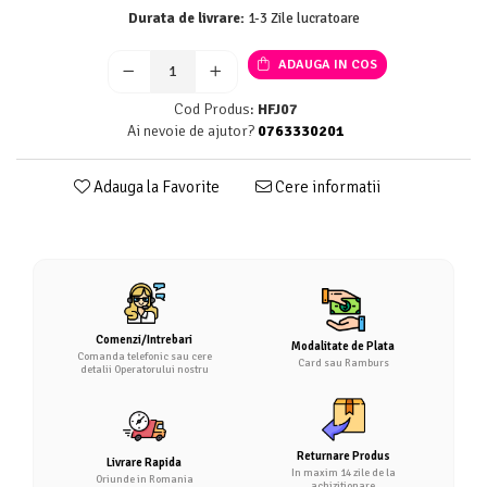
Durata de livrare:
1-3 Zile lucratoare
ADAUGA IN COS
Cod Produs:
HFJ07
Ai nevoie de ajutor?
0763330201
Adauga la Favorite
Cere informatii
Comenzi/Intrebari
Modalitate de Plata
Comanda telefonic sau cere
Card sau Ramburs
detalii Operatorului nostru
Returnare Produs
Livrare Rapida
In maxim 14 zile de la
Oriunde in Romania
achizitionare