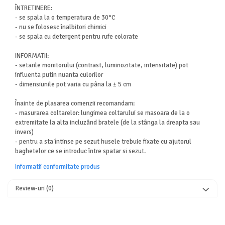
ÎNTRETINERE:
- se spala la o temperatura de 30°C
- nu se folosesc înalbitori chimici
- se spala cu detergent pentru rufe colorate
INFORMATII:
- setarile monitorului (contrast, luminozitate, intensitate) pot
influenta putin nuanta culorilor
- dimensiunile pot varia cu pâna la ± 5 cm
Înainte de plasarea comenzii recomandam:
- masurarea coltarelor: lungimea coltarului se masoara de la o
extremitate la alta incluzând bratele (de la stânga la dreapta sau
invers)
- pentru a sta întinse pe sezut husele trebuie fixate cu ajutorul
baghetelor ce se introduc între spatar si sezut.
Informatii conformitate produs
Review-uri
(0)