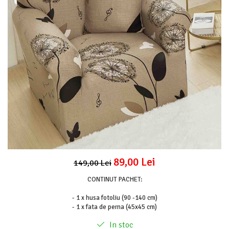
Lenjerii Pat Imprimeu 5D cu Elastic
Cearceaf cu Elastic pat 1 Persoana
Cearceaf cu Elastic pat 2 Persoane
Lenjerii Pat Inimi Brodate
Lenjerii Pat, Bumbac-Finet Premium, 1
Persoana
Lenjerii Pat, Bumbac-Finet Premium, 2
Persoane
Cearceaf cu Elastic
Cearceaf Normal
89,00 Lei
149,00 Lei
CONTINUT PACHET:
- 1 x husa fotoliu (90 -140 cm)
- 1 x fata de perna (45x45 cm)
In stoc