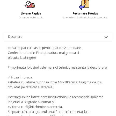
Livrare Rapida
Returnare Produs
Oriunde in Romania
In maxim 14 zile de la achizitionare
Descriere
Husa de pat cu elastic pentru pat de 2 persoane
Confectionata din Finet, tesatura mai groasa si
placuta la atingere
*Imprimata folosind cele mai noi tehnici, rezistenta la decolorare
☆Husa imbraca
saltelele cu latime cuprinsa intre 140-180 cm si lungime de 200
cm, atat pe fata cat si laterale.
Instrucțiuni de întreținere instructions)Se recomanda spălarea
lenjeriei la 30 grade automat și
evitarea curățării chimice a acesteia.
Se poate călca cu ajutorul unui fier de călcat setat la o