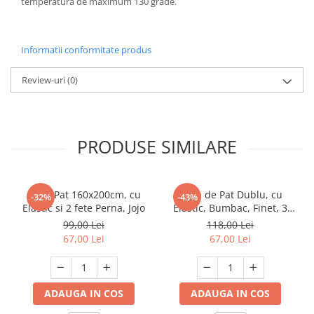
temperatura de maximum 130 grade.
Informatii conformitate produs
Review-uri
(0)
PRODUSE SIMILARE
Husa Pat 160x200cm, cu
Husa de Pat Dublu, cu
-32%
-43%
Elastic si 2 fete Perna, Jojo
Elastic, Bumbac, Finet, 3
Piese, Imprimeu Pisicute
99,00 Lei
118,00 Lei
67,00 Lei
67,00 Lei
ADAUGA IN COS
ADAUGA IN COS