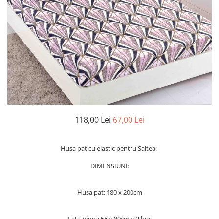
Cearceaf Normal
Lenjerii Pat Imprimeu 5D cu Elastic
Cearceaf cu Elastic pat 1 Persoana
Cearceaf cu Elastic pat 2 Persoane
Lenjerii Pat Inimi Brodate
Lenjerii Pat, Bumbac-Finet
Premium, 1 Persoana
Lenjerii Pat, Bumbac-Finet
Premium, 2 Persoane
118,00 Lei
67,00 Lei
Cearceaf cu Elastic
Cearceaf Normal
Husa pat cu elastic pentru Saltea:
DIMENSIUNI:
Husa pat: 180 x 200cm
Fata perna 55 x 80cm x 2 buc