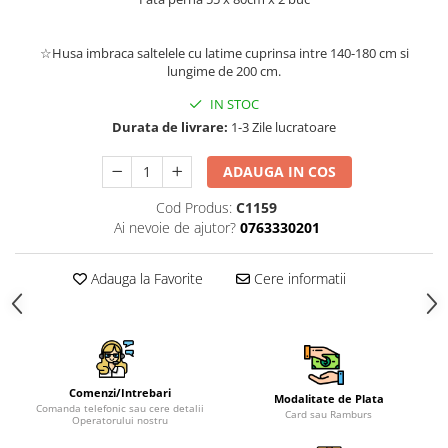
☆Husa imbraca saltelele cu latime cuprinsa intre 140-180 cm si
lungime de 200 cm.
IN STOC
Durata de livrare:
1-3 Zile lucratoare
ADAUGA IN COS
Cod Produs:
C1159
Ai nevoie de ajutor?
0763330201
Adauga la Favorite
Cere informatii
Comenzi/Intrebari
Modalitate de Plata
Comanda telefonic sau cere detalii
Card sau Ramburs
Operatorului nostru