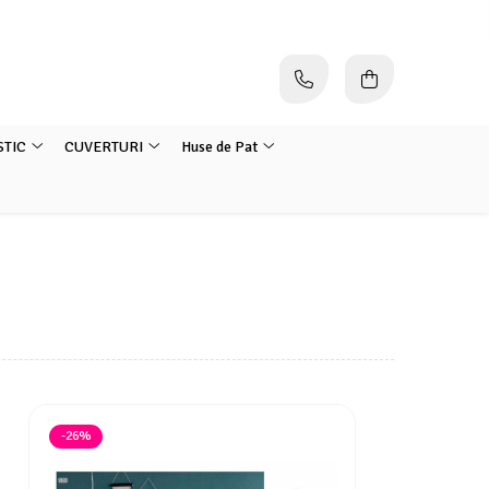
STIC
CUVERTURI
Huse de Pat
-26%