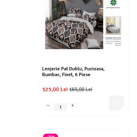
Lenjerii Pat Imprimeu 5D cu Elastic
Cearceaf cu Elastic pat 1 Persoana
Cearceaf cu Elastic pat 2 Persoane
Lenjerii Pat Inimi Brodate
Lenjerii Pat, Bumbac-Finet Premium, 1
Persoana
Lenjerii Pat, Bumbac-Finet Premium, 2
Persoane
Lenjerie Pat Dublu, Pucioasa,
Cearceaf cu Elastic
Bumbac, Finet, 6 Piese
Cearceaf Normal
125,00 Lei
169,00 Lei
-26%