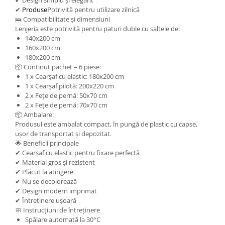
✔ Design simplu și elegant
✔
Produse
Potrivită pentru utilizare zilnică
🛌 Compatibilitate și dimensiuni
Lenjeria este potrivită pentru paturi duble cu saltele de:
140x200 cm
160x200 cm
180x200 cm
📦 Conținut pachet – 6 piese:
1 x Cearșaf cu elastic: 180x200 cm
1 x Cearșaf pilotă: 200x220 cm
2 x Fețe de pernă: 50x70 cm
2 x Fețe de pernă: 70x70 cm
📦 Ambalare:
Produsul este ambalat compact, în pungă de plastic cu capse,
ușor de transportat și depozitat.
🌟 Beneficii principale
✔ Cearșaf cu elastic pentru fixare perfectă
✔ Material gros și rezistent
✔ Plăcut la atingere
✔ Nu se decolorează
✔ Design modern imprimat
✔ Întreținere ușoară
🧼 Instrucțiuni de întreținere
Spălare automată la 30°C