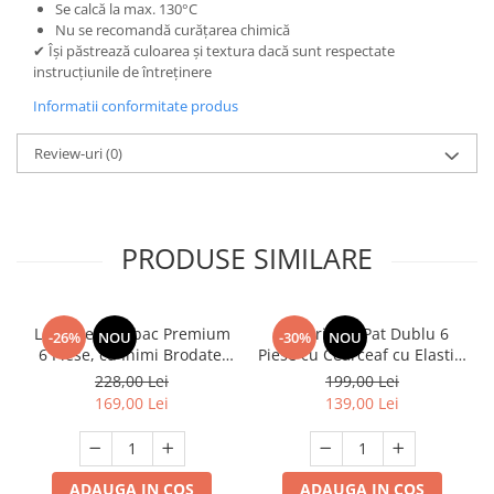
Se calcă la max. 130°C
Nu se recomandă curățarea chimică
✔ Își păstrează culoarea și textura dacă sunt respectate
instrucțiunile de întreținere
Informatii conformitate produs
Review-uri
(0)
PRODUSE SIMILARE
Lenjerie Bumbac Premium
Lenjerie de Pat Dublu 6
-26%
NOU
-30%
NOU
6 Piese, cu Inimi Brodate,
Piese cu Cearceaf cu Elastic,
Turcoaz
Bumbac Finet Premium
228,00 Lei
199,00 Lei
169,00 Lei
139,00 Lei
ADAUGA IN COS
ADAUGA IN COS