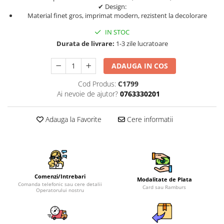
✔ Design:
Material finet gros, imprimat modern, rezistent la decolorare
IN STOC
Durata de livrare:
1-3 zile lucratoare
ADAUGA IN COS
Cod Produs:
C1799
Ai nevoie de ajutor?
0763330201
Adauga la Favorite
Cere informatii
Comenzi/Intrebari
Modalitate de Plata
Comanda telefonic sau cere detalii
Card sau Ramburs
Operatorului nostru