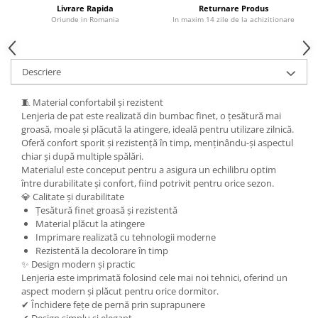
Livrare Rapida
Returnare Produs
Oriunde in Romania
In maxim 14 zile de la achizitionare
Descriere
🧵 Material confortabil și rezistent
Lenjeria de pat este realizată din bumbac finet, o țesătură mai
groasă, moale și plăcută la atingere, ideală pentru utilizare zilnică.
Oferă confort sporit și rezistență în timp, menținându-și aspectul
chiar și după multiple spălări.
Materialul este conceput pentru a asigura un echilibru optim
între durabilitate și confort, fiind potrivit pentru orice sezon.
💎 Calitate și durabilitate
Țesătură finet groasă și rezistentă
Material plăcut la atingere
Imprimare realizată cu tehnologii moderne
Rezistentă la decolorare în timp
✨ Design modern și practic
Lenjeria este imprimată folosind cele mai noi tehnici, oferind un
aspect modern și plăcut pentru orice dormitor.
✔ Închidere fețe de pernă prin suprapunere