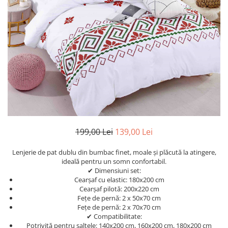
Cearceaf Normal
Lenjerii Pat Imprimeu 5D cu Elastic
Cearceaf cu Elastic pat 1 Persoana
Cearceaf cu Elastic pat 2 Persoane
Lenjerii Pat Inimi Brodate
Lenjerii Pat, Bumbac-Finet
Premium, 1 Persoana
Lenjerii Pat, Bumbac-Finet
Premium, 2 Persoane
Cearceaf cu Elastic
199,00 Lei
139,00 Lei
Cearceaf Normal
Lenjerie de pat dublu din bumbac finet, moale și plăcută la atingere,
ideală pentru un somn confortabil.
✔ Dimensiuni set:
Cearșaf cu elastic: 180x200 cm
Cearșaf pilotă: 200x220 cm
Fețe de pernă: 2 x 50x70 cm
Fețe de pernă: 2 x 70x70 cm
✔ Compatibilitate:
Potrivită pentru saltele: 140x200 cm, 160x200 cm, 180x200 cm