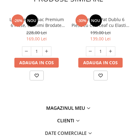
Lenjerie Bumbac Premium
Lenjerie de Pat Dublu 6
-26%
NOU
-30%
NOU
6 Piese, cu Inimi Brodate,
Piese cu Cearceaf cu Elastic,
Turcoaz
Bumbac Finet Premium
228,00 Lei
199,00 Lei
169,00 Lei
139,00 Lei
ADAUGA IN COS
ADAUGA IN COS
MAGAZINUL MEU
CLIENTI
DATE COMERCIALE