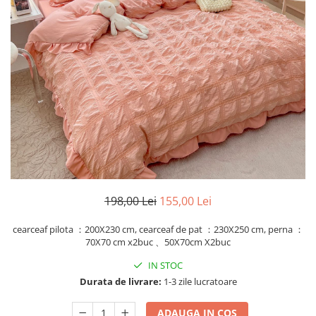
Cearceaf Normal
Lenjerii Pat Imprimeu 5D cu Elastic
Cearceaf cu Elastic pat 1 Persoana
Cearceaf cu Elastic pat 2 Persoane
Lenjerii Pat Inimi Brodate
Lenjerii Pat, Bumbac-Finet
Premium, 1 Persoana
Lenjerii Pat, Bumbac-Finet
Premium, 2 Persoane
Cearceaf cu Elastic
Cearceaf Normal
198,00 Lei
155,00 Lei
cearceaf pilota ：200X230 cm, cearceaf de pat ：230X250 cm, perna ：
70X70 cm x2buc 、50X70cm X2buc
IN STOC
Durata de livrare:
1-3 zile lucratoare
ADAUGA IN COS