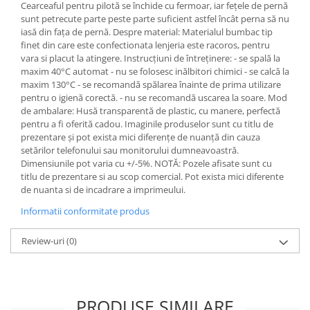
Cearceaful pentru pilotă se închide cu fermoar, iar fețele de pernă
sunt petrecute parte peste parte suficient astfel încât perna să nu
iasă din fața de pernă. Despre material: Materialul bumbac tip
finet din care este confectionata lenjeria este racoros, pentru
vara si placut la atingere. Instrucțiuni de întreținere: - se spală la
maxim 40°C automat - nu se folosesc inălbitori chimici - se calcă la
maxim 130°C - se recomandă spălarea înainte de prima utilizare
pentru o igienă corectă. - nu se recomandă uscarea la soare. Mod
de ambalare: Husă transparentă de plastic, cu manere, perfectă
pentru a fi oferită cadou. Imaginile produselor sunt cu titlu de
prezentare și pot exista mici diferențe de nuanță din cauza
setărilor telefonului sau monitorului dumneavoastră.
Dimensiunile pot varia cu +/-5%. NOTĂ: Pozele afisate sunt cu
titlu de prezentare si au scop comercial. Pot exista mici diferente
de nuanta si de incadrare a imprimeului.
Informatii conformitate produs
Review-uri
(0)
PRODUSE SIMILARE