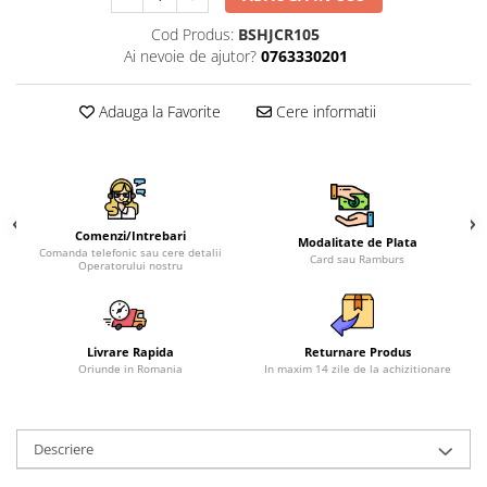
Cod Produs:
BSHJCR105
Ai nevoie de ajutor?
0763330201
Adauga la Favorite
Cere informatii
Comenzi/Intrebari
Modalitate de Plata
Comanda telefonic sau cere detalii
Card sau Ramburs
Operatorului nostru
Livrare Rapida
Returnare Produs
Oriunde in Romania
In maxim 14 zile de la achizitionare
Descriere