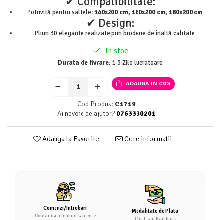
✔ Compatibilitate:
Potrivită pentru saltele:
140x200 cm, 160x200 cm, 180x200 cm
✔ Design:
Pliuri 3D elegante realizate prin broderie de înaltă calitate
In stoc
Durata de livrare:
1-3 Zile lucratoare
ADAUGA IN COS
Cod Produs:
C1719
Ai nevoie de ajutor?
0763330201
Adauga la Favorite
Cere informatii
Comenzi/Intrebari
Modalitate de Plata
Comanda telefonic sau cere
Card sau Ramburs