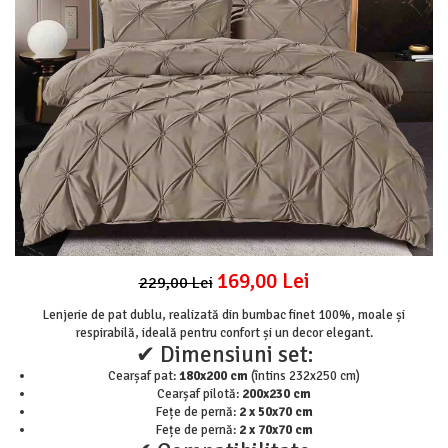
Lenjerii Pat Imprimeu 5D cu Elastic
Cearceaf cu Elastic pat 1 Persoana
Cearceaf cu Elastic pat 2 Persoane
Lenjerii Pat Inimi Brodate
Lenjerii Pat, Bumbac-Finet Premium, 1
Persoana
Lenjerii Pat, Bumbac-Finet Premium, 2
Persoane
Cearceaf cu Elastic
Cearceaf Normal
169,00 Lei
229,00 Lei
Lenjerie de pat dublu, realizată din bumbac finet 100%, moale și
respirabilă, ideală pentru confort și un decor elegant.
✔ Dimensiuni set:
Cearșaf pat:
180x200 cm
(întins 232x250 cm)
Cearșaf pilotă:
200x230 cm
Fețe de pernă:
2 x 50x70 cm
Fețe de pernă:
2 x 70x70 cm