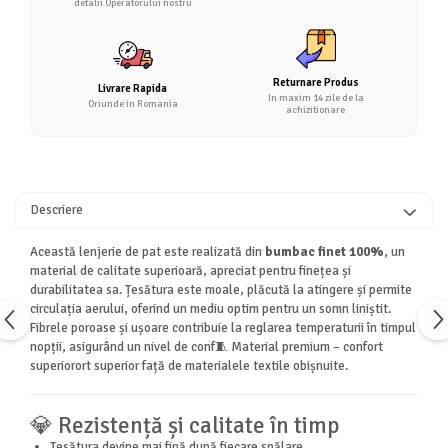
detalii Operatorului nostru
Returnare Produs
Livrare Rapida
In maxim 14 zile de la
Oriunde in Romania
achizitionare
Descriere
Această lenjerie de pat este realizată din
bumbac finet 100%
, un
material de calitate superioară, apreciat pentru finețea și
durabilitatea sa. Țesătura este moale, plăcută la atingere și permite
circulația aerului, oferind un mediu optim pentru un somn liniștit.
Fibrele poroase și ușoare contribuie la reglarea temperaturii în timpul
nopții, asigurând un nivel de conf🧵 Material premium – confort
superiorort superior față de materialele textile obișnuite.
💎 Rezistență și calitate în timp
Țesătura devine mai fină după fiecare spălare