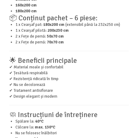
160x200 cm
180x200 cm
📦 Conținut pachet – 6 piese:
1 x Cearșaf pat:
180x200 cm
(extensibil până la 232x250 cm)
1 x Cearșaf pilotă:
200x230 cm
2 x Fețe de pernă:
50x70 cm
2 x Fețe de pernă:
70x70 cm
🌟 Beneficii principale
✔ Material moale și confortabil
✔ Țesătură respirabilă
✔ Rezistență ridicată în timp
✔ Nu se decolorează
✔ Tratament antisifonare
✔ Design elegant și modern
🧼 Instrucțiuni de întreținere
Spălare la:
40°C
Călcare la:
max. 130°C
Nu se folosesc înălbitori