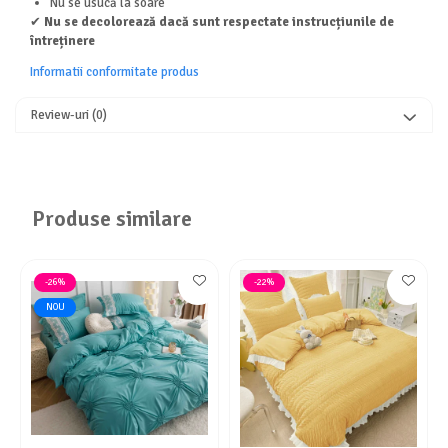
Nu se usucă la soare
✔
Nu se decolorează dacă sunt respectate instrucțiunile de
întreținere
Informatii conformitate produs
Review-uri
(0)
Produse similare
-26%
-22%
NOU