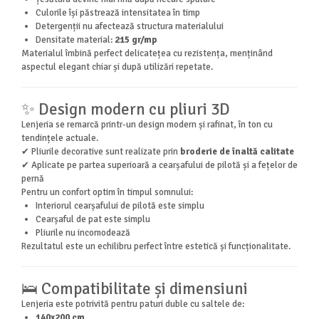
Culorile își păstrează intensitatea în timp
Detergenții nu afectează structura materialului
Densitate material:
215 gr/mp
Materialul îmbină perfect delicatețea cu rezistența, menținând
aspectul elegant chiar și după utilizări repetate.
✨ Design modern cu pliuri 3D
Lenjeria se remarcă printr-un design modern și rafinat, în ton cu
tendințele actuale.
✔ Pliurile decorative sunt realizate prin
broderie de înaltă calitate
✔ Aplicate pe partea superioară a cearșafului de pilotă și a fețelor de
pernă
Pentru un confort optim în timpul somnului:
Interiorul cearșafului de pilotă este simplu
Cearșaful de pat este simplu
Pliurile nu incomodează
Rezultatul este un echilibru perfect între estetică și funcționalitate.
🛌 Compatibilitate și dimensiuni
Lenjeria este potrivită pentru paturi duble cu saltele de:
140x200 cm