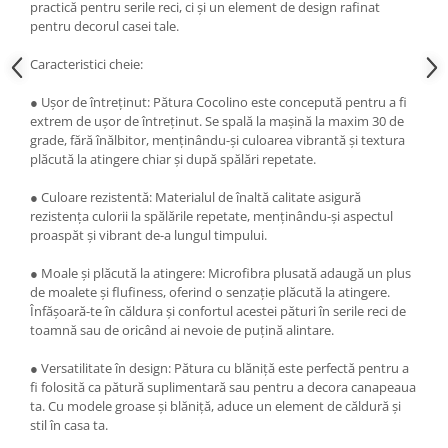
practică pentru serile reci, ci și un element de design rafinat
pentru decorul casei tale.
Caracteristici cheie:
● Ușor de întreținut: Pătura Cocolino este concepută pentru a fi
extrem de ușor de întreținut. Se spală la mașină la maxim 30 de
grade, fără înălbitor, menținându-și culoarea vibrantă și textura
plăcută la atingere chiar și după spălări repetate.
● Culoare rezistentă: Materialul de înaltă calitate asigură
rezistența culorii la spălările repetate, menținându-și aspectul
proaspăt și vibrant de-a lungul timpului.
● Moale și plăcută la atingere: Microfibra plusată adaugă un plus
de moalete și flufiness, oferind o senzație plăcută la atingere.
Înfășoară-te în căldura și confortul acestei pături în serile reci de
toamnă sau de oricând ai nevoie de puțină alintare.
● Versatilitate în design: Pătura cu blăniță este perfectă pentru a
fi folosită ca pătură suplimentară sau pentru a decora canapeaua
ta. Cu modele groase și blăniță, aduce un element de căldură și
stil în casa ta.