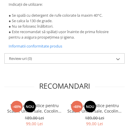
Indicații de utilizare:
● Se spală cu detergent de rufe colorate la maxim 40°C.
● Se calca la 130 de grade.
● Nu se folosesc înălbitori.
● Este recomandat să spălați ușor înainte de prima folosire
pentru a asigura prospețimea și igiena.
Informatii conformitate produs
Review-uri
(0)
RECOMANDARI
Set, Huse Elastice pentru
Set, Huse Elastice pentru
-48%
NOU
-48%
NOU
Scaun, Universale, Cocolino,
Scaun, Universale, Cocolino,
6 buc, Alb
6 buc, Bej Inchis
189,00 Lei
189,00 Lei
99,00 Lei
99,00 Lei