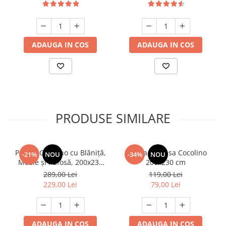
ADAUGA IN COS
ADAUGA IN COS
PRODUSE SIMILARE
Pătură Cocolino cu Blăniță,
Patura Pufoasa Cocolino
-21%
NOU
-34%
NOU
Moale și Pufosă, 200x230
200x230 cm
cm, 3.5 kg cu Fermoar,
289,00 Lei
119,00 Lei
Crem
229,00 Lei
79,00 Lei
ADAUGA IN COS
ADAUGA IN COS