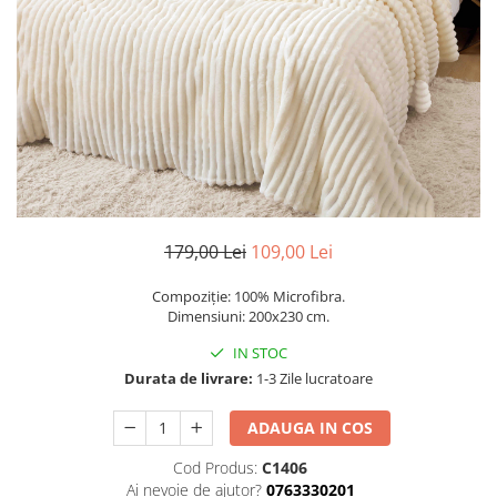
Cearceaf Normal
Lenjerii Pat Imprimeu 5D cu Elastic
Cearceaf cu Elastic pat 1 Persoana
Cearceaf cu Elastic pat 2 Persoane
Lenjerii Pat Inimi Brodate
Lenjerii Pat, Bumbac-Finet
Premium, 1 Persoana
Lenjerii Pat, Bumbac-Finet
Premium, 2 Persoane
179,00 Lei
109,00 Lei
Cearceaf cu Elastic
Compoziție: 100% Microfibra.
Cearceaf Normal
Dimensiuni: 200x230 cm.
IN STOC
Durata de livrare:
1-3 Zile lucratoare
ADAUGA IN COS
Cod Produs:
C1406
Ai nevoie de ajutor?
0763330201