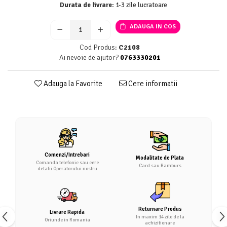
Durata de livrare:
1-3 zile lucratoare
ADAUGA IN COS
Cod Produs:
C2108
Ai nevoie de ajutor?
0763330201
Adauga la Favorite
Cere informatii
Comenzi/Intrebari
Modalitate de Plata
Comanda telefonic sau cere
Card sau Ramburs
detalii Operatorului nostru
Returnare Produs
Livrare Rapida
In maxim 14 zile de la
Oriunde in Romania
achizitionare