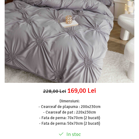
Lenjerii Pat Imprimeu 5D cu Elastic
Cearceaf cu Elastic pat 1 Persoana
Cearceaf cu Elastic pat 2 Persoane
Lenjerii Pat Inimi Brodate
Lenjerii Pat, Bumbac-Finet Premium, 1
Persoana
Lenjerii Pat, Bumbac-Finet Premium, 2
Persoane
Cearceaf cu Elastic
Cearceaf Normal
169,00 Lei
228,00 Lei
Dimensiuni:
- Cearceaf de plapuma : 200x230cm
- Cearceaf de pat : 220x230cm
- Fata de perna: 70x70cm (2 bucati)
- Fata de perna: 50x70cm (2 bucati)
In stoc