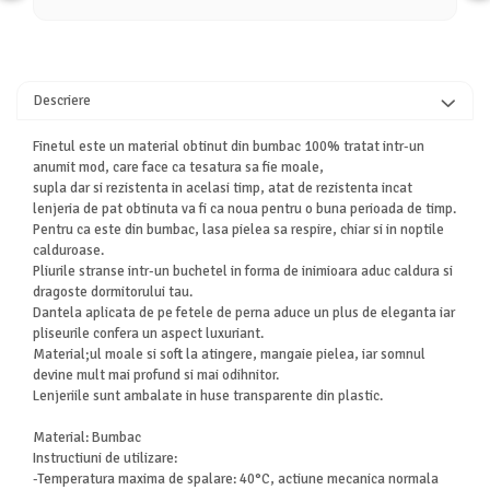
Descriere
Finetul este un material obtinut din bumbac 100% tratat intr-un
anumit mod, care face ca tesatura sa fie moale,
supla dar si rezistenta in acelasi timp, atat de rezistenta incat
lenjeria de pat obtinuta va fi ca noua pentru o buna perioada de timp.
Pentru ca este din bumbac, lasa pielea sa respire, chiar si in noptile
calduroase.
Pliurile stranse intr-un buchetel in forma de inimioara aduc caldura si
dragoste dormitorului tau.
Dantela aplicata de pe fetele de perna aduce un plus de eleganta iar
pliseurile confera un aspect luxuriant.
Material;ul moale si soft la atingere, mangaie pielea, iar somnul
devine mult mai profund si mai odihnitor.
Lenjeriile sunt ambalate in huse transparente din plastic.
Material: Bumbac
Instructiuni de utilizare:
-Temperatura maxima de spalare: 40°C, actiune mecanica normala