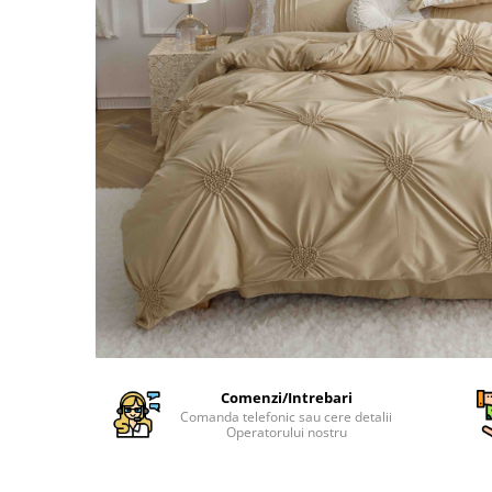
Cearceaf Normal
Lenjerii Pat Imprimeu 5D cu Elastic
Cearceaf cu Elastic pat 1 Persoana
Cearceaf cu Elastic pat 2 Persoane
Lenjerii Pat Inimi Brodate
Lenjerii Pat, Bumbac-Finet
Premium, 1 Persoana
Lenjerii Pat, Bumbac-Finet
Premium, 2 Persoane
Cearceaf cu Elastic
Cearceaf Normal
Comenzi/Intrebari
Comanda telefonic sau cere detalii
Operatorului nostru