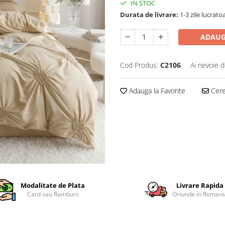
IN STOC
Durata de livrare:
1-3 zile lucrato
ADAUG
Cod Produs:
C2106
Ai nevoie d
Adauga la Favorite
Cere 
Modalitate de Plata
Livrare Rapida
Card sau Ramburs
Oriunde in Romani