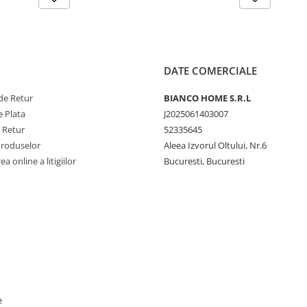
DATE COMERCIALE
de Retur
BIANCO HOME S.R.L
 Plata
J2025061403007
e Retur
52335645
Produselor
Aleea Izvorul Oltului, Nr.6
a online a litigiilor
Bucuresti, Bucuresti
e