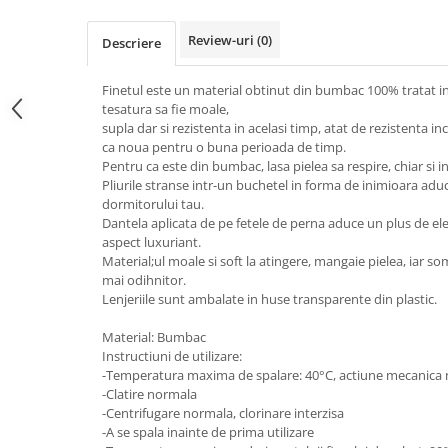
Review-uri
(0)
Descriere
Finetul este un material obtinut din bumbac 100% tratat i
tesatura sa fie moale,
supla dar si rezistenta in acelasi timp, atat de rezistenta in
ca noua pentru o buna perioada de timp.
Pentru ca este din bumbac, lasa pielea sa respire, chiar si i
Pliurile stranse intr-un buchetel in forma de inimioara adu
dormitorului tau.
Dantela aplicata de pe fetele de perna aduce un plus de ele
aspect luxuriant.
Material;ul moale si soft la atingere, mangaie pielea, iar 
mai odihnitor.
Lenjeriile sunt ambalate in huse transparente din plastic.
Material: Bumbac
Instructiuni de utilizare:
-Temperatura maxima de spalare: 40°C, actiune mecanica
-Clatire normala
-Centrifugare normala, clorinare interzisa
-A se spala inainte de prima utilizare