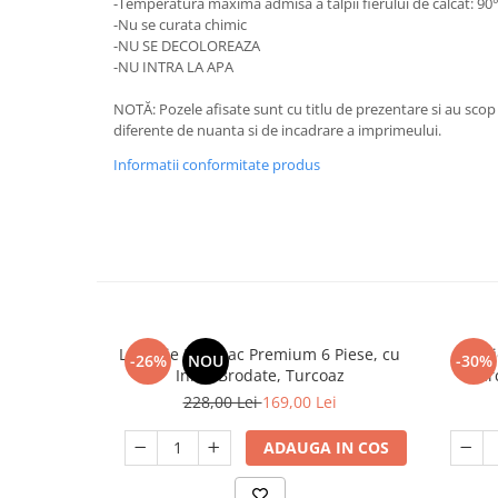
-Temperatura maxima admisa a talpii fierului de calcat: 90
-Nu se curata chimic
-NU SE DECOLOREAZA
-NU INTRA LA APA
NOTĂ: Pozele afisate sunt cu titlu de prezentare si au scop
diferente de nuanta si de incadrare a imprimeului.
Informatii conformitate produs
Lenjerie Bumbac Premium 6 Piese, cu
Lenj
-26%
NOU
-30%
Inimi Brodate, Turcoaz
Cearc
228,00 Lei
169,00 Lei
ADAUGA IN COS