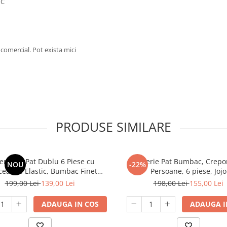
°C
 comercial. Pot exista mici
PRODUSE SIMILARE
erie de Pat Dublu 6 Piese cu
Lenjerie Pat Bumbac, Crepo
NOU
-22%
eaf cu Elastic, Bumbac Finet
Persoane, 6 piese, Jojo
Premium
199,00 Lei
139,00 Lei
198,00 Lei
155,00 Lei
ADAUGA IN COS
ADAUGA I