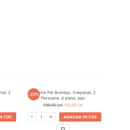
nat, 2
Lenjerie Pat Bumbac, Creponat, 2
Lenjeri
-22%
-22%
Persoane, 6 piese, Jojo
Pe
198,00 Lei
155,00 Lei
1
N COS
ADAUGA IN COS