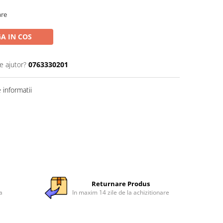
are
A IN COS
e ajutor?
0763330201
informatii
Returnare Produs
a
In maxim 14 zile de la achizitionare