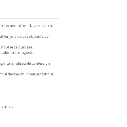
ntr-un anumit mod, care face ca
cat lenjeria de pat obtinuta va fi
n noptile calduroase.
c caldura si dragoste
ganta iar pliseurile confera un
somnul devine mult mai profund si
 normala