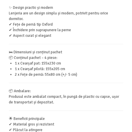
✨ Design practic și modern
Lenjeria are un design simplu și modern, potrivit pentru orice
dormitor.
✔ Fețe de pernă tip Oxford
✔ Închidere prin suprapunere la perne
✔ Aspect curat și elegant
🛌 Dimensiuni și conținut pachet
📦 Conținut pachet – 4 piese:
1 x Cearșaf pat: 155x230 cm
1 x Cearșaf pilotă: 155x205 cm
2 x Fețe de pernă: 55x80 cm (+/- 5 cm)
📦 Ambalare:
Produsul este ambalat compact, în pungă de plastic cu capse, ușor
de transportat și depozitat.
🌟 Beneficii principale
✔ Material gros și rezistent
✔ Plăcut la atingere