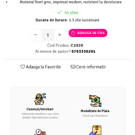
Material finet gros, imprimat modern, rezistent la decolorare
In stoc
Durata de livrare:
1-3 zile lucratoare
ADAUGA IN COS
Cod Produs:
C2020
Ai nevoie de ajutor?
0763330201
Adauga la Favorite
Cere informatii
Comenzi/Intrebari
Modalitate de Plata
Comanda telefonic sau cere
Card sau Ramburs
detalii Operatorului nostru