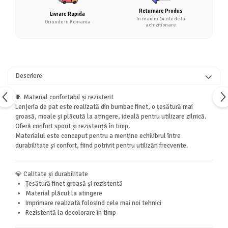
Returnare Produs
Livrare Rapida
In maxim 14 zile de la
Oriunde in Romania
achizitionare
Descriere
🧵 Material confortabil și rezistent
Lenjeria de pat este realizată din bumbac finet, o țesătură mai
groasă, moale și plăcută la atingere, ideală pentru utilizare zilnică.
Oferă confort sporit și rezistență în timp.
Materialul este conceput pentru a menține echilibrul între
durabilitate și confort, fiind potrivit pentru utilizări frecvente.
💎 Calitate și durabilitate
Țesătură finet groasă și rezistentă
Material plăcut la atingere
Imprimare realizată folosind cele mai noi tehnici
Rezistentă la decolorare în timp