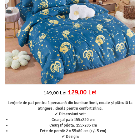
Lenjerii Pat Imprimeu 5D cu Elastic
Cearceaf cu Elastic pat 1 Persoana
Cearceaf cu Elastic pat 2 Persoane
Lenjerii Pat Inimi Brodate
Lenjerii Pat, Bumbac-Finet Premium, 1
Persoana
Lenjerii Pat, Bumbac-Finet Premium, 2
Persoane
Cearceaf cu Elastic
Cearceaf Normal
129,00 Lei
149,00 Lei
Lenjerie de pat pentru 1 persoană din bumbac finet, moale și plăcută la
atingere, ideală pentru confort zilnic.
✔ Dimensiuni set:
Cearșaf pat: 155x230 cm
Cearșaf pilotă: 155x205 cm
Fețe de pernă: 2 x 55x80 cm (+/- 5 cm)
✔ Design: