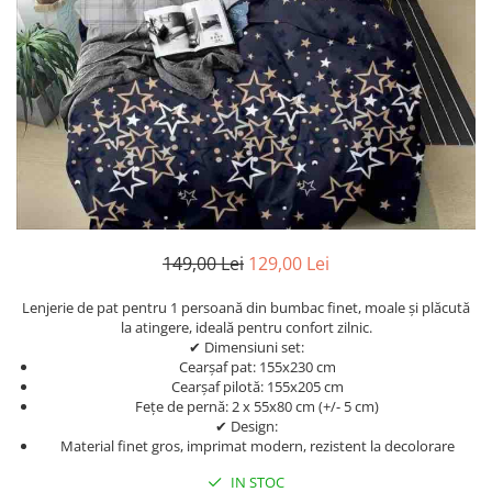
Cearceaf Normal
Lenjerii Pat Imprimeu 5D cu Elastic
Cearceaf cu Elastic pat 1 Persoana
Cearceaf cu Elastic pat 2 Persoane
Lenjerii Pat Inimi Brodate
Lenjerii Pat, Bumbac-Finet
Premium, 1 Persoana
Lenjerii Pat, Bumbac-Finet
Premium, 2 Persoane
149,00 Lei
129,00 Lei
Cearceaf cu Elastic
Cearceaf Normal
Lenjerie de pat pentru 1 persoană din bumbac finet, moale și plăcută
la atingere, ideală pentru confort zilnic.
✔ Dimensiuni set:
Cearșaf pat: 155x230 cm
Cearșaf pilotă: 155x205 cm
Fețe de pernă: 2 x 55x80 cm (+/- 5 cm)
✔ Design:
Material finet gros, imprimat modern, rezistent la decolorare
IN STOC