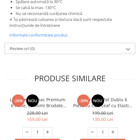
Spălare automată la 30°C
Se calcă la max. 130°C
Nu se recomandă curățarea chimică
✔ Își păstrează culoarea și textura dacă sunt respectate
instrucțiunile de întreținere
Informatii conformitate produs
Review-uri
(0)
PRODUSE SIMILARE
Lenjerie Bumbac Premium
Lenjerie de Pat Dublu 6
-26%
NOU
-30%
NOU
6 Piese, cu Inimi Brodate,
Piese cu Cearceaf cu Elastic,
Turcoaz
Bumbac Finet Premium
228,00 Lei
199,00 Lei
169,00 Lei
139,00 Lei