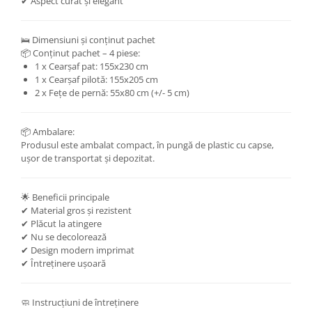
✔ Aspect curat și elegant
🛌 Dimensiuni și conținut pachet
📦 Conținut pachet – 4 piese:
1 x Cearșaf pat: 155x230 cm
1 x Cearșaf pilotă: 155x205 cm
2 x Fețe de pernă: 55x80 cm (+/- 5 cm)
📦 Ambalare:
Produsul este ambalat compact, în pungă de plastic cu capse,
ușor de transportat și depozitat.
🌟 Beneficii principale
✔ Material gros și rezistent
✔ Plăcut la atingere
✔ Nu se decolorează
✔ Design modern imprimat
✔ Întreținere ușoară
🧼 Instrucțiuni de întreținere